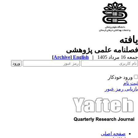
افته
صلنامه علمی پژوهشی
1 مرداد 1405
|
English
]
Archive
[
ورود خودکار
ت نام
زیابی رمز عبور
صفحه اصلی