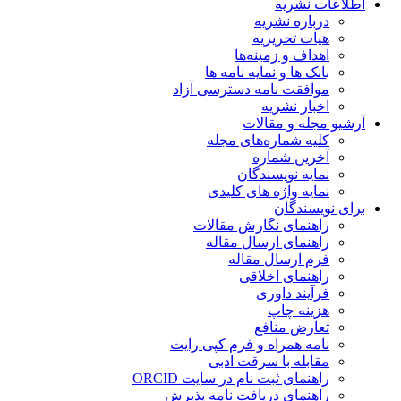
اطلاعات نشریه
درباره نشریه
هیات تحریریه
اهداف و زمینه‌ها
بانک ها و نمایه نامه ها
موافقت نامه دسترسی آزاد
اخبار نشریه
آرشیو مجله و مقالات
کلیه شماره‌های مجله
آخرین شماره
نمایه نویسندگان
نمایه واژه های کلیدی
برای نویسندگان
راهنمای نگارش مقالات
راهنمای ارسال مقاله
فرم ارسال مقاله
راهنمای اخلاقی
فرآیند داوری
هزینه چاپ
تعارض منافع
نامه همراه و فرم کپی رایت
مقابله با سرقت ادبی
راهنمای ثبت نام در سایت ORCID
راهنمای دریافت نامه پذیرش