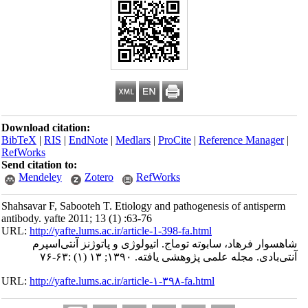
Download citation:
BibTeX
|
RIS
|
EndNote
|
Medlars
|
ProCite
|
Reference Manager
|
RefWorks
Send citation to:
Mendeley
Zotero
RefWorks
Shahsavar F, Sabooteh T. Etiology and pathogenesis of antisperm
antibody. yafte 2011; 13 (1) :63-76
URL:
http://yafte.lums.ac.ir/article-1-398-fa.html
شاهسوار فرهاد، سابوته توماج. اتیولوژی و پاتوژنز آنتی‌اسپرم
آنتی‌بادی. مجله علمی پژوهشی یافته. ۱۳۹۰; ۱۳ (۱) :۶۳-۷۶
URL:
http://yafte.lums.ac.ir/article-۱-۳۹۸-fa.html