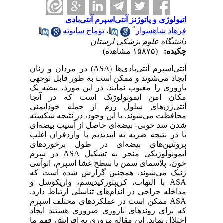
اتیولوژی و پاتوژنز آنتی‌اسپرم آنتی‌بادی
*
فرهاد شاهسوار
،
توماج سابوته
دانشگاه علوم پزشکی لرستان
چکیده:
(۱۵۸۷۵ مشاهده)
آنتی‌اسپرم آنتی‌بادی‌ها (ASA) در مردان و زنان
ایجاد می‌شوند و ممکن است به طور قابل توجهی
باروری را معیوب نمایند. در این مورد، بیضه یک
مکان امن ایمونولوژیک است که در آنجا
آنتی‌ژن‌های سلول ژرم از حمله خودایمنی
محافظت می‌شوند. با این وجود، در نتیجه شکسته
شدن سد خونی- بیضه‌ای حاصل از آسیب بیضه‌ای
یا در نتیجه ضربه به اپیدیدیم یا وازدفران اغلب
پروتئین‌های بیضه‌ای در طول برخوردهای
ایمونولوژیکی منجر به تشکیل ASA در سرم
خون، پلاسمای سمن یا سطح غشا اسپرم، اتوآنتی
ژنیک می‌شوند. همچنین گزارش شده است که
ASA با التهاب، کریپتورکیدیسم، واریکوسل و
مداخله جراحی در اندام‌های تناسلی ارتباط دارد.
ASA ممکن است در عملکردهای مختلف اسپرم
که برای روندهای باروری ضروری هستند ایجاد
اختلال نماید. این مقاله مروری به افزایش فهم ما