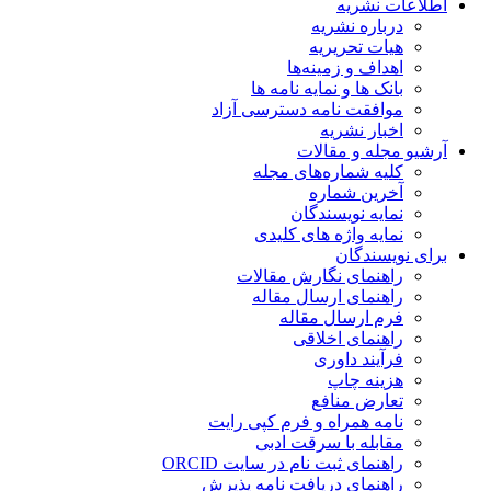
اطلاعات نشریه
درباره نشریه
هیات تحریریه
اهداف و زمینه‌ها
بانک ها و نمایه نامه ها
موافقت نامه دسترسی آزاد
اخبار نشریه
آرشیو مجله و مقالات
کلیه شماره‌های مجله
آخرین شماره
نمایه نویسندگان
نمایه واژه های کلیدی
برای نویسندگان
راهنمای نگارش مقالات
راهنمای ارسال مقاله
فرم ارسال مقاله
راهنمای اخلاقی
فرآیند داوری
هزینه چاپ
تعارض منافع
نامه همراه و فرم کپی رایت
مقابله با سرقت ادبی
راهنمای ثبت نام در سایت ORCID
راهنمای دریافت نامه پذیرش