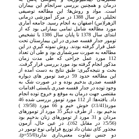
درمان و همچنین بررسی سرانجام این بیماران
است. مواد و روش‌ها: این مطالعه‌ توصیفی
تحلیلی در سال 1388 در مرکز آموزشی درمانی
الزهرا(س) اصفهان به انجام رسید. جامعه آماری
مورد مطالعه شامل تمامی بیمارانی بود که از
ابتدای سال 1378 تا پایان سال 1386 با تشخیص
تومور جدار قفسه صدری در این بیمارستان تحت
عمل قرار گرفته بودند. روش نمونه گیری در این
مطالعه به صورت سرشماری بود و طی آن تعداد
112 مورد عمل جراحی که طی مدت زمان
مذکور انجام گرفته بود مورد بررسی قرار گرفت.
بحث و نتیجه‌گیری: طبق نتایج به دست آمده از
این مطالعه حدود 59 درصد تومور های دیواره
قفسه صدری بدخیم بوده و در صورت شک به
وجود توده در جدار قفسه صدری بایستی اقدامات
مقتضی جهت درمان به موقع و خروج توده انجام
داد. یافته‌ها: از 112 مورد تومور بررسی شده 46
مورد(1/41٪) خوش خیم و 66 مورد (9/58٪ )
بدخیم بود . از طرف دیگر 35 مورد از تومورهای
مردان و 31 مورد از تومورهای زنان بدخیم بود
(5/56٪ در مقابل 62٪). در عین حال، آزمون
مجذور کای نشان داد توزیع فراوانی نوع تومور در
دو جنس تفاوت معنی‌داری ندارد(55/0=p).