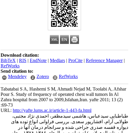
Download citation:
BibTeX
|
RIS
|
EndNote
|
Medlars
|
ProCite
|
Reference Manager
|
RefWorks
Send citation to:
Mendeley
Zotero
RefWorks
Tabatabai S A, Hashemi S M, Ahmadi Nejad M, Toolabi A, Afshar
Pour S. Study of frequency of operated chest wall tumors In Al
Zahra hospital from 2007 to 2009,Isfahan,Iran. yafte 2011; 13 (2)
:69-73
URL:
http://yafte.lums.ac.ir/article-1-443-fa.html
طباطبایی سیدعباس، هاشمی سیدمظفر، احمدی نژاد مجتبی،
طولابی آرام، افشارپور سعدی. بررسی فراوانی انواع توده های
دیواره قفسه صدری جراحی شده و سرانجام درمان آنها در
بیمارستان الزهرا(س) اصفهان در سال‌های ۱۳۸۶-۱۳۷۸. مجله