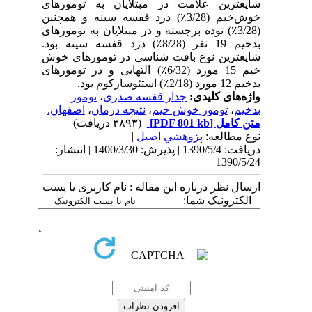
شایعترین علامت در مبتلایان به تومورهای
خوش‌خیم (3/28٪) درد قفسه سینه و همچنین
(3/28٪) توده برجسته و در مبتلایان به تومورهای
بدخیم 19 نفر (8/28٪) درد قفسه سینه بود.
شایعترین نوع بافت شناسی در تومورهای خوش
خیم 15 مورد (6/32٪) التهابی و در تومورهای
بدخیم 12 مورد (2/18٪) استئوسارکوم بود.
واژه‌های کلیدی:
جدار قفسه صدری
،
تومور
بدخیم
،
تومور خوش خیم
،
نتیجه درمان
،
اصفهان.
متن کامل
[PDF 801 kb]
(۳۸۹۳ دریافت)
نوع مطالعه:
پژوهشي اصیل
|
دریافت: 1390/5/4 | پذیرش: 1400/3/30 | انتشار:
1390/5/24
ارسال نظر درباره این مقاله : نام کاربری یا پست
الکترونیک شما: