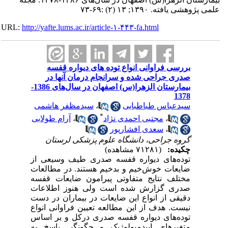
علمی پژوهشی یافته. ۱۳۹۰; ۱۳ (۲) :۶۹-۷۳
URL:
http://yafte.lums.ac.ir/article-۱-۴۴۳-fa.html
بررسی فراوانی انواع توده های دیواره قفسه
صدری جراحی شده و سرانجام درمان آنها در
بیمارستان الزهرا(س) اصفهان در سال‌های 1386-
1378
سیدعباس طباطبایی
،
سیدمظفر هاشمی
*
،
مجتبی احمدی نژاد
،
آرام طولابی
،
سعدی افشارپور
گروه جراحی، دانشگاه علوم پزشکی لرستان
چکیده:
(۷۱۲۸۱ مشاهده)
توده‌های دیواره‌ قفسه‌ صدری طیف وسیعی از
ضایعات خوش‌خیم و بدخیم هستند. در مطالعات
مختلف نتایج متفاوتی پیرامون ضایعات قفسه‌
صدری گزارش شده است ولی هنوز اطلاعات
دقیقی از انواع این ضایعات در بیماران در دست
نیست. هدف از این مطالعه تعیین فراوانی انواع
توده‌های دیواره‌ قفسه‌‌ صدری درکل و بر اساس
متغیرهای اپیدمیولوژیک و چگونگی پاسخ به