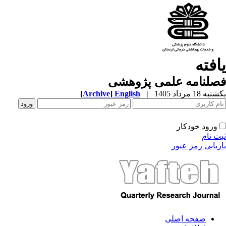
افته
صلنامه علمی پژوهشی
ه 18 مرداد 1405
|
English
]
Archive
[
ورود خودکار
ت نام
زیابی رمز عبور
صفحه اصلی