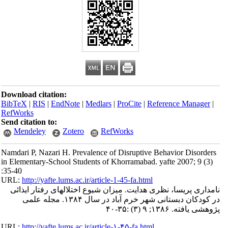
Download citation:
BibTeX
|
RIS
|
EndNote
|
Medlars
|
ProCite
|
Reference Manager
|
RefWorks
Send citation to:
Mendeley
Zotero
RefWorks
Namdari P, Nazari H. Prevalence of Disruptive Behavior Disorders
in Elementary-School Students of Khorramabad. yafte 2007; 9 (3)
:35-40
URL:
http://yafte.lums.ac.ir/article-1-45-fa.html
نامداری پریسا، نظری هدایت. میزان شیوع اختلالهای رفتار ایذائی
در کودکان دبستانی شهر خرم آباد در سال ۱۳۸۴. مجله علمی
پژوهشی یافته. ۱۳۸۶; ۹ (۳) :۳۵-۴۰
URL:
http://yafte.lums.ac.ir/article-۱-۴۵-fa.html