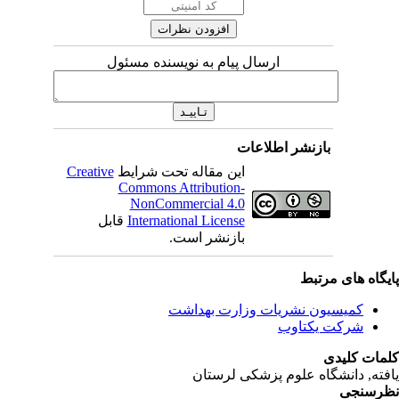
ارسال پیام به نویسنده مسئول
بازنشر اطلاعات
این مقاله تحت شرایط
Creative
Commons Attribution-
NonCommercial 4.0
International License
قابل
بازنشر است.
یگاه های مرتبط
کمیسیون نشریات وزارت بهداشت
شرکت یکتاوب
مات کلیدی
فته
, دانشگاه علوم پزشکی لرستان
رسنجی