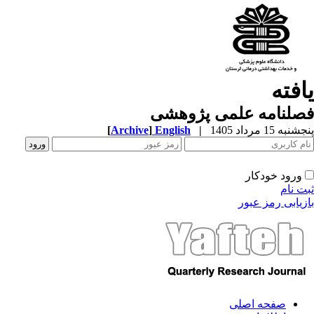
افته
صلنامه علمی پژوهشی
به 15 مرداد 1405
|
English
]
Archive
[
ورود خودکار
ت نام
زیابی رمز عبور
صفحه اصلی