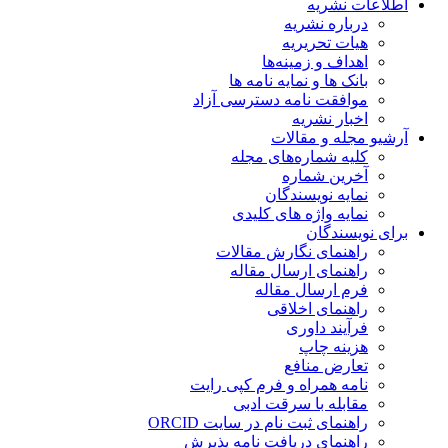
اطلاعات نشریه
درباره نشریه
هیات تحریریه
اهداف و زمینه‌ها
بانک ها و نمایه نامه ها
موافقت نامه دسترسی آزاد
اخبار نشریه
آرشیو مجله و مقالات
کلیه شماره‌های مجله
آخرین شماره
نمایه نویسندگان
نمایه واژه های کلیدی
برای نویسندگان
راهنمای نگارش مقالات
راهنمای ارسال مقاله
فرم ارسال مقاله
راهنمای اخلاقی
فرآیند داوری
هزینه چاپ
تعارض منافع
نامه همراه و فرم کپی رایت
مقابله با سرقت ادبی
راهنمای ثبت نام در سایت ORCID
راهنمای دریافت نامه پذیرش