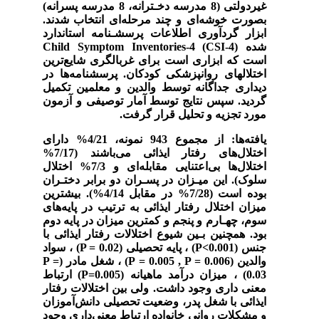
غیردولتی (8 مدرسه دخـترانه، 8 مدرسه پسرانه)
بصورت خوشه‌ای و چند مرحله‌ای انتخاب شدند.
ابزار گردآوری اطلاعات پرسشـنامه استاندارد
شده
(CSI-4)
Child Symptom Inventories-4
است که ابزاری است برای غربالگری شایع‌ترین
اختلالهای روانپزشکی کودکان. پرسشنامه‌ها در
دیداری جداگانه توسط والدین و معلمین تکمیل
گردید. سپس نتایج توسط آمار توصیفی و آزمون
مورد تجزیه و تحلیل قرار گرفت.
یافته‌ها:
از مجموع 943 نمونه، 4/21% دارای
اختلال‌های رفتار ایذائی می‌باشند (7/17%
اختلال‌ها بی‌اعتنایی مقابله‌ای و 7/3% اختلال
سلوک). این میـزان در پسـران دو برابر دختـران
بوده است (7/28% در مقابل 4/14%). بیشترین
میزان اختلال رفتار ایذائی به ترتیب در پایه‌های
سوم، چهـارم و پنجم و کمترین میزان در پایه دوم
بود. همچنین بـین شیوع اختلالات رفتار ایذائی با
جنس
(P<0.001)
، پایه تحصیلی
(P = 0.02)
، سواد
والدین
(P = 0.005 , P = 0.006)
، شغل مادر
(P =
0.03)
، میزان درآمد ماهیانه
(P=0.005)
ارتباط
معنی داری وجود داشت. ولی بین اختلالات رفتار
ایذائی با شغل پدر، وضعیت تحصیلی دانش‌آموزان
و مشکلات روانی خانواده ارتباط معنی‌داری وجود