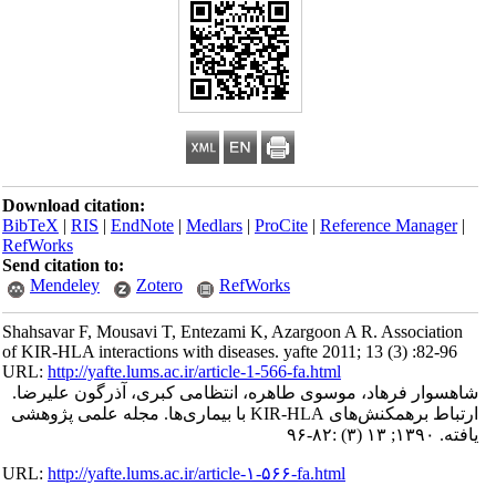
Download citation:
BibTeX
|
RIS
|
EndNote
|
Medlars
|
ProCite
|
Reference Manager
|
RefWorks
Send citation to:
Mendeley
Zotero
RefWorks
Shahsavar F, Mousavi T, Entezami K, Azargoon A R. Association
of KIR-HLA interactions with diseases. yafte 2011; 13 (3) :82-96
URL:
http://yafte.lums.ac.ir/article-1-566-fa.html
شاهسوار فرهاد، موسوی طاهره، انتظامی کبری، آذرگون علیرضا.
ارتباط برهمکنش‌های KIR-HLA با بیماری‌ها. مجله علمی پژوهشی
یافته. ۱۳۹۰; ۱۳ (۳) :۸۲-۹۶
URL:
http://yafte.lums.ac.ir/article-۱-۵۶۶-fa.html