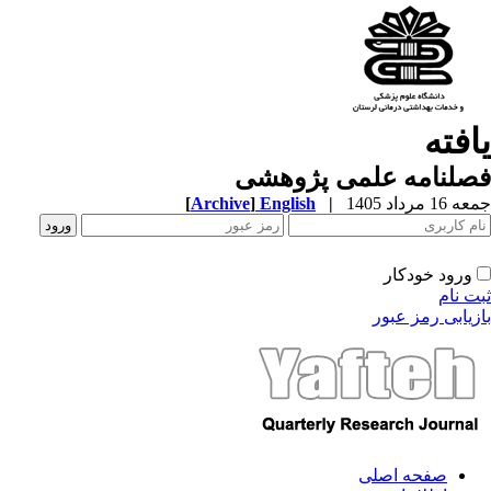
افته
صلنامه علمی پژوهشی
1 مرداد 1405
|
English
]
Archive
[
ورود خودکار
ت نام
زیابی رمز عبور
صفحه اصلی