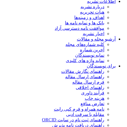
اطلاعات نشریه
درباره نشریه
هیات تحریریه
اهداف و زمینه‌ها
بانک ها و نمایه نامه ها
موافقت نامه دسترسی آزاد
اخبار نشریه
آرشیو مجله و مقالات
کلیه شماره‌های مجله
آخرین شماره
نمایه نویسندگان
نمایه واژه های کلیدی
برای نویسندگان
راهنمای نگارش مقالات
راهنمای ارسال مقاله
فرم ارسال مقاله
راهنمای اخلاقی
فرآیند داوری
هزینه چاپ
تعارض منافع
نامه همراه و فرم کپی رایت
مقابله با سرقت ادبی
راهنمای ثبت نام در سایت ORCID
راهنمای دریافت نامه پذیرش