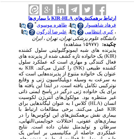
ارتباط برهمکنش‌های KIR-HLA با بیماری‌ها
*
فرهاد شاهسوار
،
طاهره موسوی
،
کبری انتظامی
،
علیرضا آذرگون
دانشگاه علوم پزشکی تهران، تهران ، ایران
چکیده:
(۱۵۹۷۷ مشاهده)
پذیرنده های شبه ایمونوگلبولینی سلول کشنده
(KIR) یک خانواده تازه کشف شده از پذیرنده های
فعال کنندگی و مهاری است که عملکرد سلول
کشنده طبیعی (NK) را کنترل می‌کند. KIR به
عنوان یک خانواده متنوع از پذیرنده‌هایی است که
به سرعت به وسیله دوپلیکاسیون ژنی و وقایع
نوترکیبی تکامل یافته است. در ابتدا این یافته ها
برای یک خانواده ژنی درگیر در پاسخ ایمنی ذاتی
غیر منتظره بود. مولکول‌های آنتی‌ژن لکوسیت
انسان (HLA) کلاس I به عنوان لیگاندهایی برای
KIR عمل می‌کنند. برخی مطالعات ارتباط با
بیماری نقش برهمکنش‌های این لوکوس‌ها را در
بیماری‌های عفونی، اختلالات خودایمنی/التهابی،
سرطان و تولیدمثل نشان داده است. نتایج
عملکردی حاصله از مکانیسمی بر اساس یک
طیف از مهار تا فعالیت از طریق ژنوتیپ‌های