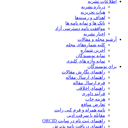
اطلاعات نشریه
درباره نشریه
هیات تحریریه
اهداف و زمینه‌ها
بانک ها و نمایه نامه ها
موافقت نامه دسترسی آزاد
اخبار نشریه
آرشیو مجله و مقالات
کلیه شماره‌های مجله
آخرین شماره
نمایه نویسندگان
نمایه واژه های کلیدی
برای نویسندگان
راهنمای نگارش مقالات
راهنمای ارسال مقاله
فرم ارسال مقاله
راهنمای اخلاقی
فرآیند داوری
هزینه چاپ
تعارض منافع
نامه همراه و فرم کپی رایت
مقابله با سرقت ادبی
راهنمای ثبت نام در سایت ORCID
راهنمای دریافت نامه پذیرش