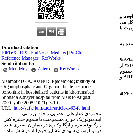
جعه و
کل می
میت با
ده به
Download citation:
BibTeX
|
RIS
|
EndNote
|
Medlars
|
ProCite
|
Reference Manager
|
RefWorks
از بین 153 بیمار مسموم مراجعه کننده، 1/77% با سموم ارگانوفسفره و 9/22% با سموم ارگانوکلره دچار مسمومیت شده بودند. 6/34%
Send citation to:
بیماران در گروه سنی 21-17 سال بودند. 5/57% مسمومین زن و 5/42% آنها مرد بودند. سواد اغلب بیماران در سطح راهنمایی و پایینتر بود. 1/64% از
Mendeley
Zotero
RefWorks
7 نفر در اثر مسمومیت با سموم
AR
و
Mahmoudi G A, Asaee R. Epidemiologic study of
Organophosphate and Organochlorate pesticides
poisoning in hospitalized patients in khorramabad
ه جدی
Shohada Ashayer hospital from Mars to August
2006. yafte 2008; 10 (1) :3-10
URL:
http://yafte.lums.ac.ir/article-1-63-fa.html
محمودی غفارعلی، عصایی راحله. بررسی
اپیدمیولوژیک موارد مسمومیت با سموم حشره کش
(ارگانوفسفره و ارگانوکلره) در بیماران بستری شده
در بیمارستان شهدای عشایر خرم آباد در شش ماه