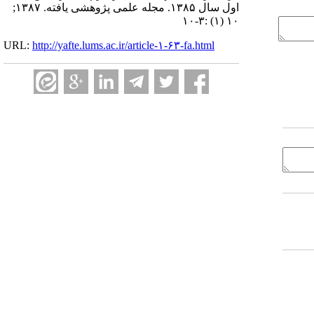
اول سال ۱۳۸۵. مجله علمی پژوهشی یافته. ۱۳۸۷;
۱۰ (۱) :۳-۱۰
URL:
http://yafte.lums.ac.ir/article-۱-۶۳-fa.html