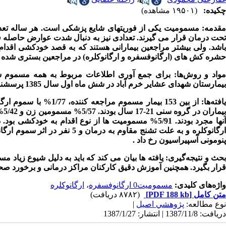
چکیده:
(۱۹۵۰۱ مشاهده)
قدمه:
مسمومیت یکی از فوریتهای شایع پزشکی است. هر ساله تعداد
تحت درمان قرار می گیرند. تعدادی نیز به دنبال شدت عوارض حاصله
باشد. ولی بیشتر مراجعین بیمارانی هستند که به قصد خودکشی اقدام 
حشره کش های (ارگانوفسفره و ارگانوکلره) در مراجعین بستری شده در
واد و روش‌ها:
برای جمع آوری اطلاعات مربوط به همه مسموم شد
بیمارستان شهدای عشایر خرم آباد در شش ماه اول سال 1385 پرسشنامه هایی طراحی و تکمیل گردید
افته‌ها:
رگانوکلره و به علت تشنج مقاوم به درمان و 5 نفر در اثر سموم ارگانوفسفره صورت گرفت. اغلب مرگ ها در اثر عوارض تنفسی مانند
پنومونی آسپیراسیون رخ داد
.
حث و نتیجه‌گیری:
یافته ها بیان می کند که باید به دلیل شیوع زیاد
قرار بگیرد. همچنین آموزش دقیق کارکنان مراکز درمانی و برخورد صحی
واژه‌های کلیدی:
مسمومیت0 ارگانوفسفره
،
ارگانوکلره
متن کامل
[PDF 188 kb]
(۸۷۸۲ دریافت)
نوع مطالعه:
پژوهشي اصیل
|
دریافت: 1387/11/8 | انتشار: 1387/1/27