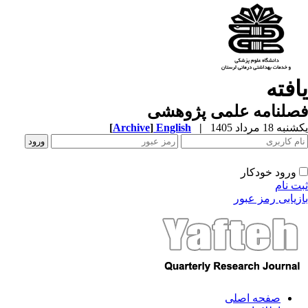
افته
صلنامه علمی پژوهشی
ه 18 مرداد 1405
|
English
]
Archive
[
ورود خودکار
ت نام
زیابی رمز عبور
صفحه اصلی