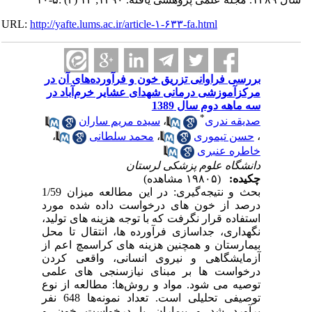
URL:
http://yafte.lums.ac.ir/article-۱-۶۳۳-fa.html
بررسی فراوانی تزریق خون و فرآورده‌های آن در
مرکزآموزشی درمانی شهدای عشایر خرم‌آباد در
سه ماهه دوم سال 1389
*
صدیقه ندری
،
سیده مریم ساران
،
حسن تیموری
،
محمد سلطانی
،
خاطره عنبری
دانشگاه علوم پزشکی لرستان
چکیده:
(۱۹۸۰۵ مشاهده)
بحث و نتیجه‌گیری: در این مطالعه میزان 1/59
درصد از خون های درخواست داده شده مورد
استفاده قرار نگرفت که با توجه هزینه های تولید،
نگهداری، جداسازی فرآورده ها، انتقال تا محل
بیمارستان و همچنین هزینه های کراسمچ اعم از
آزمایشگاهی و نیروی انسانی، واقعی کردن
درخواست ها بر مبنای نیازسنجی های علمی
توصیه می شود. مواد و روش‌ها: مطالعه از نوع
توصیفی تحلیلی است. تعداد نمونه‌ها 648 نفر
برآورد شد و بیماران با درخواست خون و