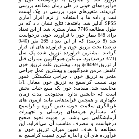
فرآورده‌های خونی در طی زمان مطالعه بررسی
گردیدند. متغیرهای مورد بررسی در چک لیست
ثبت و داده ها با استفاده از نرم افزار آماری
SPSS آنالیز شد. یافته‌ها: نتایج نشان داد که در
طول مطالعه 7746 بیمار بستری شد. از این تعداد
برای 648 بیمار خون یا فرآورده خونی درخواست
شد (8 درصد) که از این تعداد 265 نفر (9/40
درصد) تحت تزریق خون و فرآورده های آن قرار
گرفتند. بیشترین فرآورده تزریق شده پک سل
(3/71 درصد) بود. میانگین هموگلوبین بیماران قبل
از تزریق g/dl49/9 بود . بیشترین علت تزریق خون
کاهش مزمن هموگلوبین و بیشترین عمل جراحی
منجر به تزریق خون ، جراحی شکستگی فمور
بود. نسبت کراسمچ به تزریق خون معادل 1/1
محاسبه شد. مقدمه: خون یک منبع حیات بخش
است که جانشین ندارد. محدودیت مدت زمان
نگهداری و همچنین فرآیندهایی مانند آزمون های
غربالگری سلامت خون، تعیین گروه و کراسمچ
که مستلزم هزینه‌های پرسنلی و تجهیزات
آزمایشگاهی می باشد، بر اهمیت نحوه صحیح
درخواست و مصرف مناسب آن می‌افزاید. این
مطالعه با هدف تعیین میزان تزریق خون و
فرآورده های آن و اندازه گیری نسبت کراسمچ به