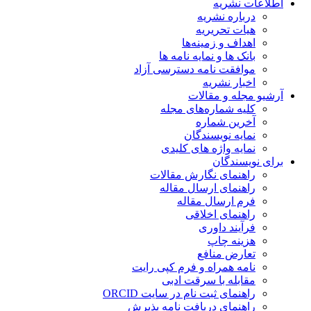
اطلاعات نشریه
درباره نشریه
هیات تحریریه
اهداف و زمینه‌ها
بانک ها و نمایه نامه ها
موافقت نامه دسترسی آزاد
اخبار نشریه
آرشیو مجله و مقالات
کلیه شماره‌های مجله
آخرین شماره
نمایه نویسندگان
نمایه واژه های کلیدی
برای نویسندگان
راهنمای نگارش مقالات
راهنمای ارسال مقاله
فرم ارسال مقاله
راهنمای اخلاقی
فرآیند داوری
هزینه چاپ
تعارض منافع
نامه همراه و فرم کپی رایت
مقابله با سرقت ادبی
راهنمای ثبت نام در سایت ORCID
راهنمای دریافت نامه پذیرش