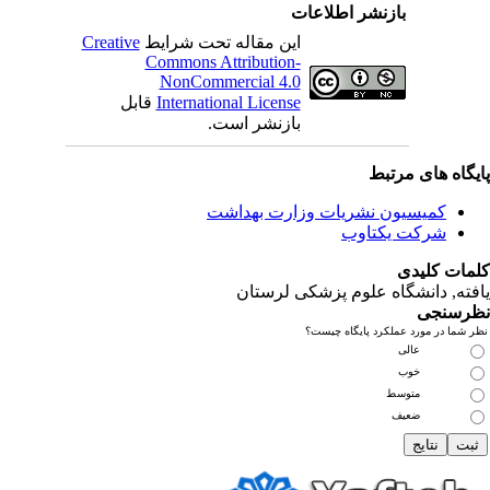
بازنشر اطلاعات
این مقاله تحت شرایط
Creative
Commons Attribution-
NonCommercial 4.0
International License
قابل
بازنشر است.
یگاه های مرتبط
کمیسیون نشریات وزارت بهداشت
شرکت یکتاوب
مات کلیدی
فته
, دانشگاه علوم پزشکی لرستان
رسنجی
 شما در مورد عملکرد پایگاه چیست؟
عالی
خوب
متوسط
ضعیف