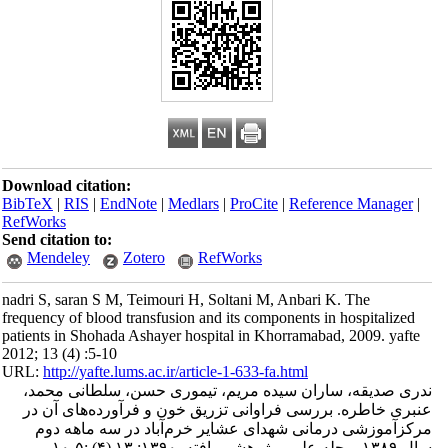
Download citation:
BibTeX
|
RIS
|
EndNote
|
Medlars
|
ProCite
|
Reference Manager
|
RefWorks
Send citation to:
Mendeley
Zotero
RefWorks
nadri S, saran S M, Teimouri H, Soltani M, Anbari K. The
frequency of blood transfusion and its components in hospitalized
patients in Shohada Ashayer hospital in Khorramabad, 2009. yafte
2012; 13 (4) :5-10
URL:
http://yafte.lums.ac.ir/article-1-633-fa.html
ندری صدیقه، ساران سیده مریم، تیموری حسن، سلطانی محمد،
عنبری خاطره. بررسی فراوانی تزریق خون و فرآورده‌های آن در
مرکزآموزشی درمانی شهدای عشایر خرم‌آباد در سه ماهه دوم
سال ۱۳۸۹. مجله علمی پژوهشی یافته. ۱۳۹۰; ۱۳ (۴) :۵-۱۰