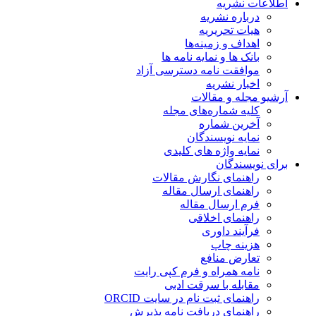
اطلاعات نشریه
درباره نشریه
هیات تحریریه
اهداف و زمینه‌ها
بانک ها و نمایه نامه ها
موافقت نامه دسترسی آزاد
اخبار نشریه
آرشیو مجله و مقالات
کلیه شماره‌های مجله
آخرین شماره
نمایه نویسندگان
نمایه واژه های کلیدی
برای نویسندگان
راهنمای نگارش مقالات
راهنمای ارسال مقاله
فرم ارسال مقاله
راهنمای اخلاقی
فرآیند داوری
هزینه چاپ
تعارض منافع
نامه همراه و فرم کپی رایت
مقابله با سرقت ادبی
راهنمای ثبت نام در سایت ORCID
راهنمای دریافت نامه پذیرش