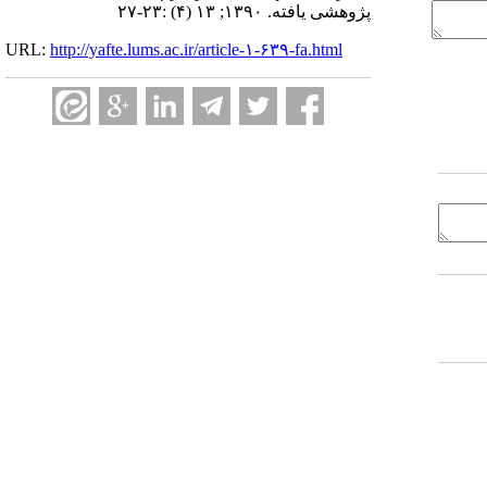
پژوهشی یافته. ۱۳۹۰; ۱۳ (۴) :۲۳-۲۷
URL:
http://yafte.lums.ac.ir/article-۱-۶۳۹-fa.html