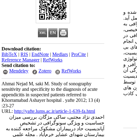
 شده و
ل آید.
فی به
شخیصی،
فی در
 انجام
ای بی
Download citation:
: از 131 مورد مشکوک به آپاندیسیت،
BibTeX
|
RIS
|
EndNote
|
Medlars
|
ProCite
|
گرافی و پاتولوژی
Reference Manager
|
RefWorks
یج سونوگرافی و
Send citation to:
یقی، 25 بیمار منفی کاذب بدست آمد.همچنین حساسیت74% و ویژگی آن
Mendeley
Zotero
RefWorks
دیسیت
از توسط
Ahmai Nejad M, saki M. Study of sonography
ن های
sensitivity and specificity to the diagnosis of acute
نفی کاذب
appendicitis in suspected patients referred to
Khorramabad Ashayer hospital . yafte 2012; 13 (4)
:23-27
URL:
http://yafte.lums.ac.ir/article-1-639-fa.html
احمدی نژاد مجتبی، ساکی مژگان. بررسی میزان
حساسیت و ویژگی سونوگرافی در تشخیص
آپاندیسیت حاد دربیماران مشکوک مراجعه کننده به
بیمارستان شهدای عشایر خرم‌آباد . مجله علمی