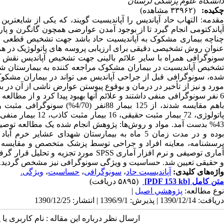
دانشگاه علوم پزشکی لرستان
چکیده:
(۳۳۹۶۲ مشاهده)
مقدمه: التهاب حاد آپاندیس را آپاندیسیت گویند، که یکی از شایعت
آپاندکتومی انجام گیرد تا از بوجود آمدن عوارضی همچون گانگرن و پا
چناچه بیماری مشکوک به آپاندیسیت حاد باشد جهت تشخیص قطعی بای
عنوان روش تشخیصی دقیقی برای ارزیابی پروسه های پاتولوژیک در هر
سونوگرافی همراه با سایر علائم بالینی جهت تشخیص آپاندیس نقش 
تشخیص آپاندیسیت در بیماران مشکوک مراجعه کننده به بیمارستان شهد
شده، سونوگرافی قبل از جراحی آپاندیس می تواند در بیماران مشکو
43% بدست آمد. مواد و روش‌ها: پژوهش انجام شده یک مطالعه تو
بوده و در مدت زمان 5 ماه به بیمارستان شهدای عش
پرسشنامه، معاینه افراد و جراحی توسط پزشک متخصص و مقایسه جوا
آماری توصیفی و نرم افزار آماری SPSS م
و حقیقی تعیین شد. حساسیت و ویژگی سونوگرافی نیز مشخص گردید.
واژه‌های کلیدی:
آپاندیسیت حاد
،
سونوگرافی
،
حساسیت
،
ویژگی.
متن کامل
[PDF 153 kb]
(۵۸۹۵ دریافت)
نوع مطالعه:
پژوهشي اصیل
|
دریافت: 1390/12/14 | پذیرش: 1396/9/1 | انتشار: 1390/12/25
ارسال نظر درباره این مقاله : نام کاربری ی