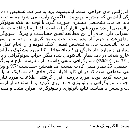
رین اورژانس های جراحی است. آپاندیسیت باید به سرعت تشخیص داده
رگی آپاندیس که منجربه پریتونیت، فلگمون وآبسه می شود ممانعت بعم
د اقدامات تشخیصی بیشتری صورت گیرد. با توجه به اینکه سونوگرا
 قسمتی از بدن مورد قبول قرار گرفته است، لذا از میان اقدامات ت
بسزایی دارد. هدف از این مطالعه تعیین حساسیت و ویژگی سونوگرا
ای عشایر خرم آباد بوده است. بحث و نتیجه‌گیری: با توجه به بررسی
ک به آپاندیسیت حاد، به تشخیص قطعی کمک نموده و از انجام عمل ه
مورد و نیز از تأخیر در درمان و بوقوع پیوستن عوارض ناشی از آن در بسیاری از موارد حاد جلوگیری کند یافته‌ها
6 نفر سونوگرافی منفی داشتند و علائم آنها بهبود پیدا کرد و از مطالعه خارج شدند. در 125 بیمار آپاندکتومی شده دیگر، جواب سونو
باهم مقایسه شدند، از 125 بیمار 88نفر (4/70%) سونوگرافی مثبت و 37 نفر (6/29%) سونوگرافی منفی داشتند. از مقایسه نتا
پاتولوژی، 72 بیمار مثبت حقیقی، 16 بیمار مثبت کاذب، 12 بیمار منفی حق
صیفی مقطعی است که در آن کلیه افراد شکم حادی که مشکوک به آپان
ایر خرم آباد مراجعه کرده بودند مورد بررسی قرار گرفتند. اطلاعات مورد نی
ب سونوگرافی با پاتولوژی جمع آوری گردید و با استفاده از آزمو
ورد تجزیه و تحلیل قرار گرفت و سپس با مقایسه نتایج پاتولوژی و سونوگرافی موارد مثبت و م
ا پست الکترونیک شما: