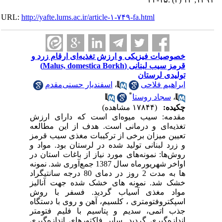
URL:
http://yafte.lums.ac.ir/article-۱-۷۴۹-fa.html
خصوصیات فیزیکی ‌و ارزش تغذیه‌ای ارقام زرد و
قرمز سیب لبنانی (Malus, domestica Borkh)
تولیدی لرستان
ابراهیم فلاحی
،
اسفندیار حسنی‌مقدم
*
،
سجاد روستا
چکیده:
(۱۷۸۴۴ مشاهده)
مقدمه: سیب میوه‌ای است که دارای ارزش
تغذیه‌ای و درمانی است. هدف از این مطالعه
تعیین میزان برخی از ترکیبات مغذی سیب قرمز
و زرد لبنانی تولید شده در لرستان بود. مواد و
روش‌ها: نمونه‌های مورد نیاز از باغات استان در
اواخر شهریورماه سال 1387 جمع‌آوری شد. نمونه
ها به مدت 2 روز در دمای 80 درجه سانتیگراد
خشک شد. نمونه های خشک شده جهت آنالیز
مواد مغذی آسیاب گردید. فسفر با روش
اسپکتروفتومتری ، کلسیم، آهن و روی با دستگاه
جذب اتمی، سدیم و پتاسیم با فلیم فتومتر
اندازه‌گیری گردید. سایر فاکتورهای اندازه‌گیری