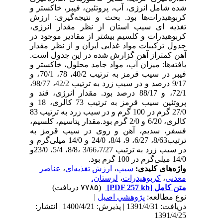
شده شامل انرژی، آب، پروتئین، فیبر، خاکستر و
کربوهیدرات‌ها بود. بحث و نتیجه‌گیری: ارزش
تغذیه ای سیب استان از نظر مقدار انرژی،
کربوهیدرات و کلسیم بیشتر از مقادیر موجود در
جدول ترکیبات مواد غذایی ایران و از نظر مقدار
آهن کمتراز آهن گزارش شده در این جدول است.
یافته‌ها: میزان آب، مواد جامد محلول، خاکستر و
فیبر در سیب قرمز به ترتیب 40/2، 78، 70/1، و
9/17 درصد و در سیب زرد به ترتیب 42/2، 98/77،
72/1، و 88/17 درصد بود. مقدار انرژی، قند و
پروتئین سیب قرمز به ترتیب 73 کالری، 18 و
27/0 گرم در 100 گرم و در سیب زرد به ترتیب 83
کالری، 6/20 و 2/0 گرم بود.مقدار پتاسیم، کلسیم،
فسفر، سدیم، آهن و روی در سیب قرمز به
ترتیب8/63، 6/27، 9، 8/4، 24/0 و 14/0 میلی‌گرم و
در سیب زرد به ترتیب 3/66،7/27 ،8/8، 5/4، 23/0و
14/0 میلی‌گرم در 100 گرم بود.
واژه‌های کلیدی:
سیب
،
ارزش تغذیه‌ای
،
عناصر
معدنی
،
کربوهیدرات
،
لرستان.
متن کامل
[PDF 257 kb]
(۷۷۸۵ دریافت)
نوع مطالعه:
پژوهشي اصیل
|
دریافت: 1391/4/31 | پذیرش: 1400/4/21 | انتشار:
1391/4/25