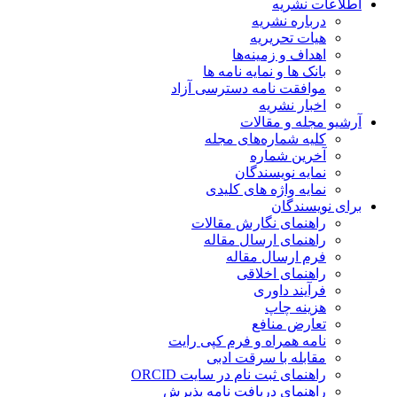
اطلاعات نشریه
درباره نشریه
هیات تحریریه
اهداف و زمینه‌ها
بانک ها و نمایه نامه ها
موافقت نامه دسترسی آزاد
اخبار نشریه
آرشیو مجله و مقالات
کلیه شماره‌های مجله
آخرین شماره
نمایه نویسندگان
نمایه واژه های کلیدی
برای نویسندگان
راهنمای نگارش مقالات
راهنمای ارسال مقاله
فرم ارسال مقاله
راهنمای اخلاقی
فرآیند داوری
هزینه چاپ
تعارض منافع
نامه همراه و فرم کپی رایت
مقابله با سرقت ادبی
راهنمای ثبت نام در سایت ORCID
راهنمای دریافت نامه پذیرش