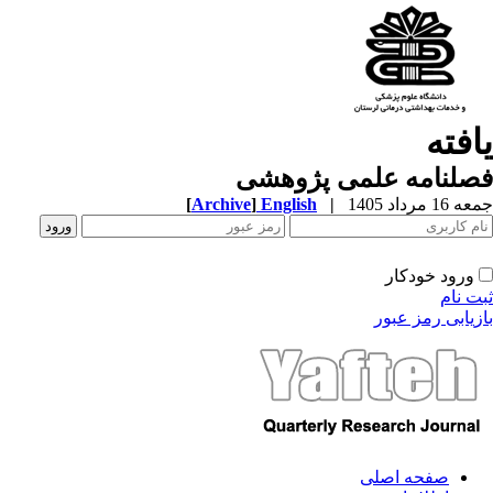
افته
صلنامه علمی پژوهشی
1 مرداد 1405
|
English
]
Archive
[
ورود خودکار
ت نام
زیابی رمز عبور
صفحه اصلی