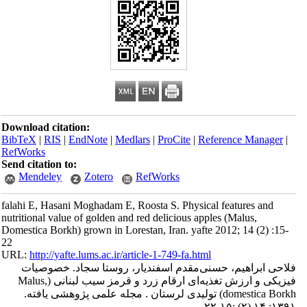
Download citation:
BibTeX
|
RIS
|
EndNote
|
Medlars
|
ProCite
|
Reference Manager
|
RefWorks
Send citation to:
Mendeley
Zotero
RefWorks
falahi E, Hasani Moghadam E, Roosta S. Physical features and
nutritional value of golden and red delicious apples (Malus,
Domestica Borkh) grown in Lorestan, Iran. yafte 2012; 14 (2) :15-
22
URL:
http://yafte.lums.ac.ir/article-1-749-fa.html
فلاحی ابراهیم، حسنی‌مقدم اسفندیار، روستا سجاد. خصوصیات
فیزیکی ‌و ارزش تغذیه‌ای ارقام زرد و قرمز سیب لبنانی (Malus,
domestica Borkh) تولیدی لرستان . مجله علمی پژوهشی یافته.
۱۳۹۱; ۱۴ (۲) :۱۵-۲۲