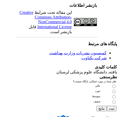
بازنشر اطلاعات
این مقاله تحت شرایط
Creative
Commons Attribution-
NonCommercial 4.0
International License
قابل
بازنشر است.
یگاه های مرتبط
کمیسیون نشریات وزارت بهداشت
شرکت یکتاوب
مات کلیدی
فته
, دانشگاه علوم پزشکی لرستان
رسنجی
 شما در مورد عملکرد پایگاه چیست؟
عالی
خوب
متوسط
ضعیف