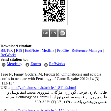
Download citation:
BibTeX
|
RIS
|
EndNote
|
Medlars
|
ProCite
|
Reference Manager
|
RefWorks
Send citation to:
Mendeley
Zotero
RefWorks
Taee N, Farajy Godarzi M, Firouzi M. Omphalocele and ectopia
cordis in neonate with Pentalogy of Cantrell. yafte 2012; 14 (3)
:113-117
URL:
http://yafte.lums.ac.ir/article-1-811-fa.html
طائی نادره، فرجی گودرزی مژگان، فیروزی مجید. امفالوسل و
قلب بیرون از قفسه سینه درنوزاد با Pentalogy of Cantrell. مجله
علمی پژوهشی یافته. ۱۳۹۱; ۱۴ (۳) :۱۱۳-۱۱۷
URL:
http://yafte.lums.ac.ir/article-۱-۸۱۱-fa.html