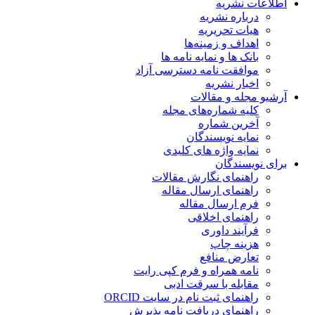
اطلاعات نشریه
درباره نشریه
هیات تحریریه
اهداف و زمینه‌ها
بانک ها و نمایه نامه ها
موافقت نامه دسترسی آزاد
اخبار نشریه
آرشیو مجله و مقالات
کلیه شماره‌های مجله
آخرین شماره
نمایه نویسندگان
نمایه واژه های کلیدی
برای نویسندگان
راهنمای نگارش مقالات
راهنمای ارسال مقاله
فرم ارسال مقاله
راهنمای اخلاقی
فرآیند داوری
هزینه چاپ
تعارض منافع
نامه همراه و فرم کپی رایت
مقابله با سرقت ادبی
راهنمای ثبت نام در سایت ORCID
راهنمای دریافت نامه پذیرش