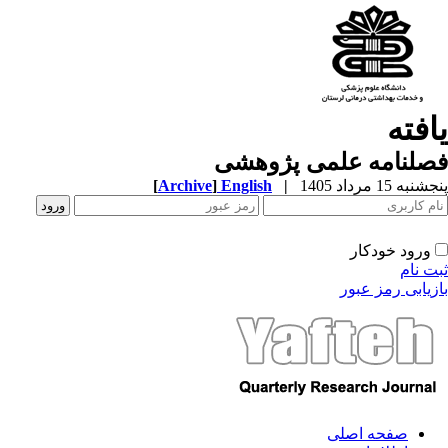
افته
صلنامه علمی پژوهشی
به 15 مرداد 1405
|
English
]
Archive
[
ورود خودکار
ت نام
زیابی رمز عبور
صفحه اصلی