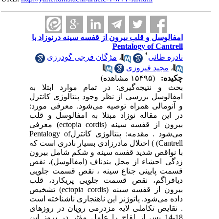
امفالوسل و قلب بیرون از قفسه سینه درنوزاد با
Pentalogy of Cantrell
*
نادره طائی
،
مژگان فرجی گودرزی
،
مجید فیروزی
چکیده:
(۱۵۴۹۵ مشاهده)
بحث و نتیجه‌گیری: در تمام موارد ابتلا به
امفالوسل بررسی از نظر وجود پنتالوژی کانترل
و آنومالی همراه توصیه می‌شود. معرفی مورد:
در این مقاله نوزاد مبتلا به امفالوسل و قلب
بیرون از قفسه سینه (ectopia cordis) معرفی
می‌شود . مقدمه: پنتالوژی کانترلPentalogy of
Cantrell) ) اختلال مادرزادی بسیار نادری است که
با نواقص شدید قفسه سینه و شکم شامل بیرون
زدگی احشاء از محل بندناف (امفالوسل)، نقص
قسمت پایینی جناغ سینه ، نقص قسمت جلویی
دیافراگم، نقص قسمت جلویی پریکارد، قلب
بیرون از قفسه سینه (ectopia cordis) تشخیص
داده می‌شود. پاتوژنز این ناهنجاری ناشناخته است
. نقایص تکاملی لایه مزدرمی رویان در روزهای
18-14 پس از لقاح را عامل مؤثر در بروز این