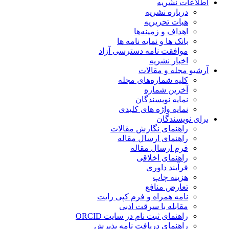
اطلاعات نشریه
درباره نشریه
هیات تحریریه
اهداف و زمینه‌ها
بانک ها و نمایه نامه ها
موافقت نامه دسترسی آزاد
اخبار نشریه
آرشیو مجله و مقالات
کلیه شماره‌های مجله
آخرین شماره
نمایه نویسندگان
نمایه واژه های کلیدی
برای نویسندگان
راهنمای نگارش مقالات
راهنمای ارسال مقاله
فرم ارسال مقاله
راهنمای اخلاقی
فرآیند داوری
هزینه چاپ
تعارض منافع
نامه همراه و فرم کپی رایت
مقابله با سرقت ادبی
راهنمای ثبت نام در سایت ORCID
راهنمای دریافت نامه پذیرش