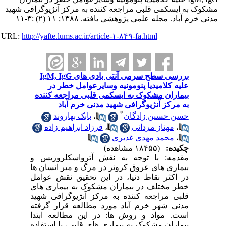
مشکوک به ایسکمی قلبی مراجعه کننده به مرکز آنژیوگرافی شهید
مدنی خرم آباد. مجله علمی پژوهشی یافته. ۱۳۸۸; ۱۱ (۲) :۳-۱۱
URL:
http://yafte.lums.ac.ir/article-۱-۸۴۹-fa.html
بررسی سطح سرمی آنتی بادی های IgM, IgG
علیه کلامیدیا پنومونیه وسایرعوامل خطر در
بیماران مشکوک به ایسکمی قلبی مراجعه کننده
به مرکز آنژیوگرافی شهید مدنی خرم آباد
*
حسن حسین زادگان
،
بابک بهاروند
،
مهناز مردانی
،
فرزاد ابراهیم زاده
،
محمد مهدی غدیری
چکیده:
(۱۸۴۵۵ مشاهده)
مقدمه: با توجه به نقش آترواسکلروزیس و
بیماری های عروق کرونر در مرگ و میر انسان ها
در اکثر نقاط دنیا، در این تحقیق نقش عوامل
خطر مختلف در بیماران مشکوک به بیماری های
قلبی مراجعه کننده به مرکز آنژیوگرافی شهید
مدنی شهر خرم آباد مورد مطالعه قرار گرفته
است. مواد و روش ها: در این مطالعه ابتدا
بیماران مشکوک به بیماری های قلبی، با استفاده