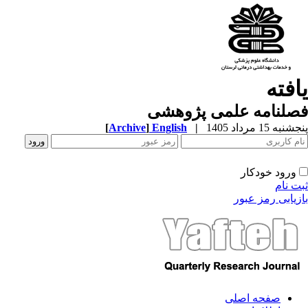
افته
صلنامه علمی پژوهشی
به 15 مرداد 1405
|
English
]
Archive
[
ورود خودکار
ت نام
زیابی رمز عبور
صفحه اصلی