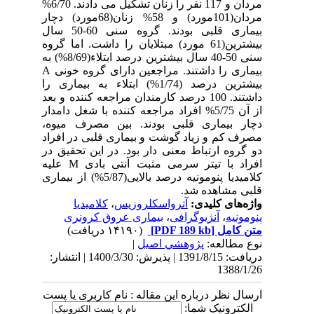
مردان و 117 نفر را زنان تشکیل می دادند. 6/70%
مردان(101مورد) و 58% زنان(68مورد) دچار
بیماری قلبی بودند. گروه سنی 60-50 سال
بیشترین(61 مورد) مبتلایان را داشت. اما گروه
سنی 50-40 سال بیشترین درصد ابتلاء(8/69%) به
بیماری را داشتند. مراجعین دارای گروه خونی A
بیشترین درصد (1/74%) ابتلاء به بیماری را
داشتند. 100 درصد کارمندان مراجعه کننده و بعد
از آن 5/75% افراد مراجعه کننده با شغل دامدار
دچار بیماری قلبی بودند. بین مصرف میوه،
مصرف کم و زیاد گوشت و بیماری قلبی در افراد
دو گروه ارتباط معنی دار بود. در این تحقیق در
افراد با تیتر سرمی مثبت آنتی بادی M علیه
کلامیدیا پنومونیه درصد بالایی(5/87%) از بیماری
قلبی مشاهده شد.
واژه‌های کلیدی:
آترواسکلروزیس
،
کلامیدیا
پنومونیه
،
آنژیوگرافی
،
بیماری عروق کرونری
متن کامل
[PDF 189 kb]
(۱۴۱۹۰ دریافت)
نوع مطالعه:
پژوهشي اصیل
|
دریافت: 1391/8/15 | پذیرش: 1400/3/30 | انتشار:
1388/1/26
ارسال نظر درباره این مقاله : نام کاربری یا پست
الکترونیک شما: