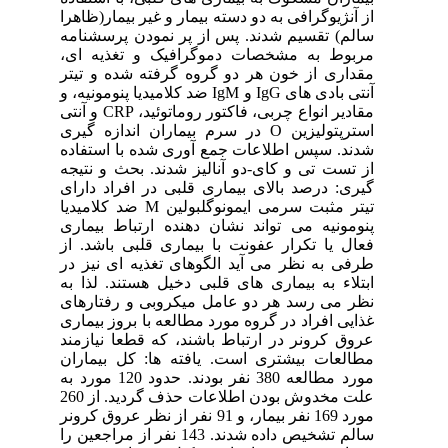
از آنژیوگرافی به دو دسته بیمار و غیر بیمار(ظاهرا
سالم) تقسیم شدند. پس از پر نمودن پرسشنامه
مربوط به مشخصات دموگرافیک و تغذیه ای،
مقداری از خون هر دو گروه گرفته شده و تیتر
آنتی بادی های IgG و IgM ضد کلامیدیا پنومونیه، و
مقادیر انواع چربی، فاکتور روماتوئید، CRP و آنتی
استرپتولیزین O در سرم بیماران اندازه گیری
شدند. سپس اطلاعات جمع آوری شده با استفاده
از تست تی و کای-دو آنالیز شدند. بحث و نتیجه
گیری: درصد بالای بیماری قلبی در افراد دارای
تیتر مثبت سرمی ایمونوگلبولین M ضد کلامیدیا
پنومونیه می تواند نشان دهنده ارتباط بیماری
فعال یا تکرار عفونت با بیماری قلبی باشد. از
طرفی به نظر می آید الگوهای تغذیه ای نیز در
ابتلاء به بیماری های قلبی دخیل هستند. لذا به
نظر می رسد هر دو عامل میکروبی و رفتارهای
غذایی افراد در گروه مورد مطالعه با بروز بیماری
عروق کرونر در ارتباط باشند، که قطعا نیازمند
مطالعات بیشتری است. یافته ها: کل بیماران
مورد مطالعه 380 نفر بودند. حدود 120 مورد به
علت مخدوش بودن اطلاعات حذف گردید. از 260
مورد 169 نفر بیمار، و 91 نفر از نظر عروق کرونر
سالم تشخیص داده شدند. 143 نفر از مراجعین را