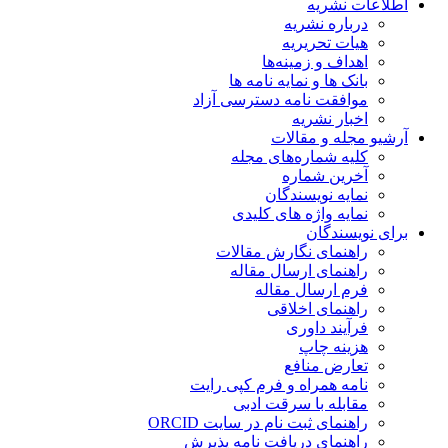
اطلاعات نشریه
درباره نشریه
هیات تحریریه
اهداف و زمینه‌ها
بانک ها و نمایه نامه ها
موافقت نامه دسترسی آزاد
اخبار نشریه
آرشیو مجله و مقالات
کلیه شماره‌های مجله
آخرین شماره
نمایه نویسندگان
نمایه واژه های کلیدی
برای نویسندگان
راهنمای نگارش مقالات
راهنمای ارسال مقاله
فرم ارسال مقاله
راهنمای اخلاقی
فرآیند داوری
هزینه چاپ
تعارض منافع
نامه همراه و فرم کپی رایت
مقابله با سرقت ادبی
راهنمای ثبت نام در سایت ORCID
راهنمای دریافت نامه پذیرش