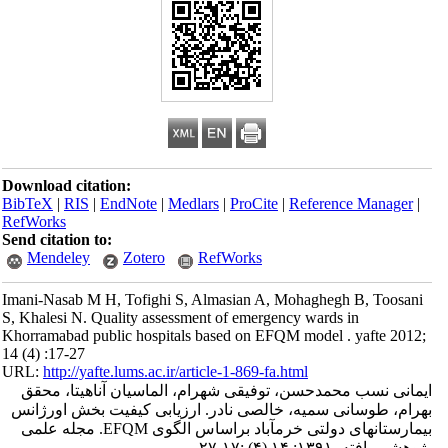
Download citation:
BibTeX
|
RIS
|
EndNote
|
Medlars
|
ProCite
|
Reference Manager
|
RefWorks
Send citation to:
Mendeley
Zotero
RefWorks
Imani-Nasab M H, Tofighi S, Almasian A, Mohaghegh B, Toosani
S, Khalesi N. Quality assessment of emergency wards in
Khorramabad public hospitals based on EFQM model . yafte 2012;
14 (4) :17-27
URL:
http://yafte.lums.ac.ir/article-1-869-fa.html
ایمانی نسب محمدحسن، توفیقی شهرام، الماسیان آناهیتا، محقق
بهرام، طوسانی سمیه، خالصی نادر. ارزیابی کیفیت بخش اورژانس
بیمارستانهای دولتی خرمآباد براساس الگوی EFQM. مجله علمی
پژوهشی یافته. ۱۳۹۱; ۱۴ (۴) :۱۷-۲۷