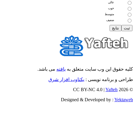
عالی
خوب
متوسط
ضعیف
یه حقوق این وب سایت متعلق به
یافته
می باشد.
احی و برنامه نویسی :
یکتاوب افزار شرق
Yafteh
© 202
Designed & Developed by :
Yektaw