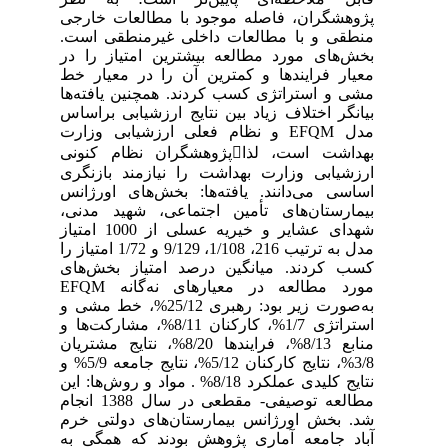
پژوهشگران، فاصله موجود با مطالعات خارجی
منطقی و با مطالعات داخلی غیرمنطقی است.
بخش‌های مورد مطالعه بیشترین امتیاز را در
معیار فرایندها و کمترین آن را در معیار خط
مشی و استراتژی کسب کردند. همچنین یافته‌ها
بیانگر اختلاف زیاد بین نتایج ارزشیابی براساس
مدل EFQM و نظام فعلی ارزشیابی وزارت
بهداشت است، لذاپژوهشگران نظام کنونی
ارزشیابی وزارت بهداشت را نیازمند بازنگری
اساسی می‌دانند. یافته‌ها: بخش‌های اورژانس
بیمارستان‌های تأمین اجتماعی، شهید مدنی،
شهدای عشایر و خیریه عسلی از 1000 امتیاز
مدل به ترتیب 216، 1/108، 9/129 و 1/72 امتیاز را
کسب کردند. میانگین درصد امتیاز بخش‌های
مورد مطالعه در معیارهای نه‌گانه EFQM
به‌صورت زیر بود: رهبری 25/12%، خط مشی و
استراتژی 1/7%، کارکنان 8/11%، مشارکت‌ها و
منابع 8/13%، فرایندها 8/20%، نتایج مشتریان
3/8%، نتایج کارکنان 5/12%، نتایج جامعه 5/9% و
نتایج کلیدی عملکرد 8/18% . مواد و روش‌ها: این
مطالعه توصیفی- مقطعی در سال 1388 انجام
شد. بخش اورژانس بیمارستان‌های دولتی خرم
آباد جامعه آماری پژوهش بودند که همگی به