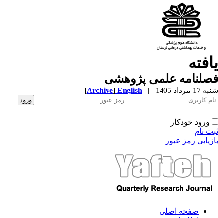
افته
صلنامه علمی پژوهشی
1 مرداد 1405
|
English
]
Archive
[
ورود خودکار
ت نام
زیابی رمز عبور
صفحه اصلی