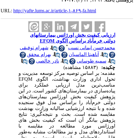
URL:
http://yafte.lums.ac.ir/article-۱-۸۶۹-fa.html
ارزیابی کیفیت بخش اورژانس بیمارستانهای
دولتی خرمآباد براساس الگوی EFQM
*
محمدحسن ایمانی نسب
،
شهرام توفیقی
،
آناهیتا الماسیان
،
بهرام محقق
،
سمیه طوسانی
،
نادر خالصی
چکیده:
(۱۵۸۸۳ مشاهده)
مقدمه: بر اساس توصیه مرکز توسعه مدیریت و
تحول اداری وزارت بهداشت، الگوی EFQM
مناسب‌ترین مدل ارزیابی عملکرد برای
پیاد‌ه‌سازی در بیمارستان‌های کشور است. در این
پژوهش کیفیت بخش اورژانس بیمارستان‌های
دولتی خرم‌آباد را براساس مدل فوق سنجیده
‌شده و با نتیجه ارزشیابی سالیانه وزارت بهدشت
مقایسه شده است. بحث و نتیجه‌گیری: نتایج
پژوهش بیانگر آن است که کیفیت بخش های
اورژانس مورد مطالعه در مقایسه با
استانداردهای مدل و نیز مطالعات مشابه به‌طور
قابل ملاحظه‌ای پایین‌تر است؛ به نظر