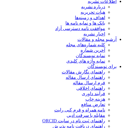
اطلاعات نشریه
درباره نشریه
هیات تحریریه
اهداف و زمینه‌ها
بانک ها و نمایه نامه ها
موافقت نامه دسترسی آزاد
اخبار نشریه
آرشیو مجله و مقالات
کلیه شماره‌های مجله
آخرین شماره
نمایه نویسندگان
نمایه واژه های کلیدی
برای نویسندگان
راهنمای نگارش مقالات
راهنمای ارسال مقاله
فرم ارسال مقاله
راهنمای اخلاقی
فرآیند داوری
هزینه چاپ
تعارض منافع
نامه همراه و فرم کپی رایت
مقابله با سرقت ادبی
راهنمای ثبت نام در سایت ORCID
راهنمای دریافت نامه پذیرش