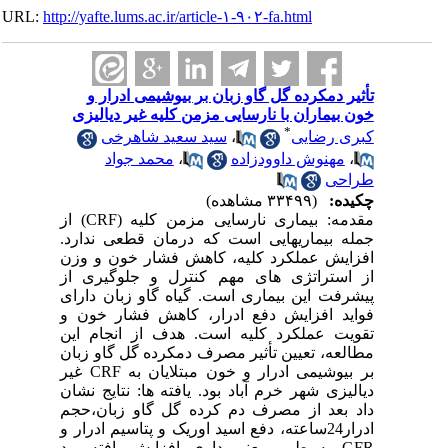
URL:
http://yafte.lums.ac.ir/article-۱-۹۰۲-fa.html
تأثیر دمکرده گل گاو زبان بر بیوشیمی ادرار و
خون بیماران با نارسایی مزمن کلیه غیر دیالیزی
*
کبری رضایی
،
سید سعید شاهرخی
،
مهنوش داوودزاده
،
محمد جواد
طراحی
چکیده:
(۳۳۴۹۹ مشاهده)
مقدمه: بیماری نارسایی مزمن کلیه (CRF) از
جمله بیماریهایی است که درمان قطعی ندارد.
افزایش عملکرد کلیه، کاهش فشار خون و وزن
از استراتژی های مهم کنترل و جلوگیری از
پیشرفت این بیماری است. گیاه گاو زبان دارای
فواید افزایش دفع ادرار، کاهش فشار خون و
تقویت عملکرد کلیه است. هدف از انجام این
مطالعه، تعیین تأثیر مصرف دمکرده گل گاو زبان
بر بیوشیمی ادرار و خون مبتلایان به CRF غیر
دیالیزی شهر خرم آباد بود. یافته ها: نتایج نشان
داد بعد از مصرف دم کرده گل گاو زبان،حجم
ادرار24ساعته، دفع اسید اوریک و پتاسیم ادرار و
GFR به طور معنی داری افزایش یافته بود