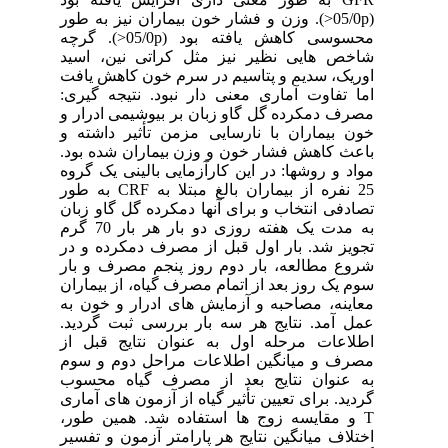
(05/0p<). وزن و فشار خون بیماران نیز به طور
محسوسی کاهش یافته بود (05/0p<). گرچه
شاخص هایی نظیر نیز مثل کراتی نین، اسید
اوریک، سدیم و پتاسیم در سرم خون کاهش یافت
اما تفاوت آماری معنی دار نبود. نتیجه گیری:
مصرف دمکرده گل گاو زبان بر بیوشیمی ادرار و
خون بیماران با نارسایی مزمن تأثیر داشته و
باعث کاهش فشار خون و وزن بیماران شده بود.
مواد و روشها: در این کارآزمایی بالینی یک گروه
25 نفره از بیماران بالغ مبتلا به CRF به طور
تصادفی انتخاب و برای آنها دمکرده گل گاو زبان
به مدت یک هفته روزی دو بار هر بار 70 گرم
تجویز شد. بار اول قبل از مصرف دمکرده و در
شروع مطالعه، بار دوم روز پنجم مصرف و بار
سوم یک روز بعد از اتمام مصرف گیاه، از بیماران
معاینه، مصاحبه و آزمایش های ادرار و خون به
عمل آمد. نتایج هر سه بار بررسی ثبت گردید.
اطلاعات مرحله اول به عنوان نتایج قبل از
مصرف و میانگین اطلاعات مراحل دوم و سوم
به عنوان نتایج بعد از مصرف گیاه محسوب
گردید. برای تعیین تأثیر گیاه از آزمون های آماری
T و مقایسه زوج ها استفاده شد. همین طور،
اختلاف میانگین نتایج هر پارامتر آزمون و تفسیر