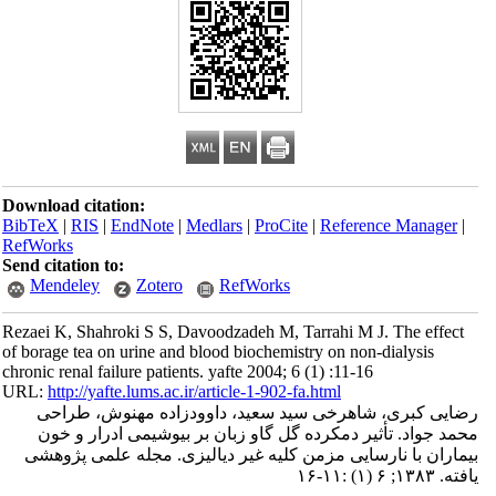
Download citation:
BibTeX
|
RIS
|
EndNote
|
Medlars
|
ProCite
|
Reference Manager
|
RefWorks
Send citation to:
Mendeley
Zotero
RefWorks
Rezaei K, Shahroki S S, Davoodzadeh M, Tarrahi M J. The effect
of borage tea on urine and blood biochemistry on non-dialysis
chronic renal failure patients. yafte 2004; 6 (1) :11-16
URL:
http://yafte.lums.ac.ir/article-1-902-fa.html
رضایی کبری، شاهرخی سید سعید، داوودزاده مهنوش، طراحی
محمد جواد. تأثیر دمکرده گل گاو زبان بر بیوشیمی ادرار و خون
بیماران با نارسایی مزمن کلیه غیر دیالیزی. مجله علمی پژوهشی
یافته. ۱۳۸۳; ۶ (۱) :۱۱-۱۶