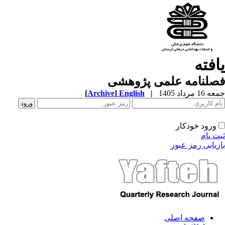
افته
صلنامه علمی پژوهشی
1 مرداد 1405
|
English
]
Archive
[
ورود خودکار
ت نام
زیابی رمز عبور
صفحه اصلی