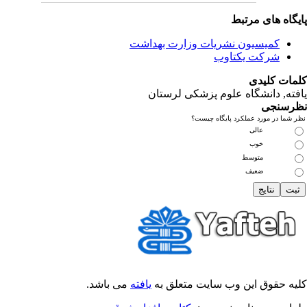
یگاه های مرتبط
کمیسیون نشریات وزارت بهداشت
شرکت یکتاوب
مات کلیدی
فته
, دانشگاه علوم پزشکی لرستان
رسنجی
 شما در مورد عملکرد پایگاه چیست؟
عالی
خوب
متوسط
ضعیف
یه حقوق این وب سایت متعلق به
یافته
می باشد.