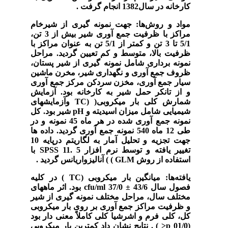
کارخانه در سال1382 انجام گرفت
.
مواد و روش‌ها:
جهت نمونه گیری از شیرخام
مراکز با ظرفیت جمع آوری شیر بیش از 3 تن،
5/1 تا 3 تن و کمتر از 5/1 تن به عنوان مراکز با
ظرفیت بالا، متوسط و کم تعیین گردید. مراحل
نمونه برداری شامل نمونه گیری از شیر پستان،
ظروف جمع آوری و نگهداری شیر، مخرن ماشین
سیار جمع آوری، مخزن سردکن مرکز جمع آوری
و از تانکر حمل شیر به کارخانه بود. آزمایش
شمارش کلی بار میکروبی(
(TC
وآزمایشهای
شیمیایی شامل میزان اسیدیته و
pH
شیر بود. کل
نمونه جمع آوری شده در هر ماه 45 نمونه و در
طی 12 ماه 540 نمونه جمع آوری گردید. داده ها
جهت تجزیه و تحلیل آمار به لگاریتم درپایه 10
تغییر یافته و توسط نرم افزار
SPSS 11. 5
با
استفاده از روش
GLM
) ) آنالیزواریانس گردید
.
یافته‌ها:
میانگین بار میکروبی
(TC
) در کلیه
فصول سال
±
37/0
cfu/ml
43/6 بود. اثر ماههای
مختلف سال، مراحل مختلف نمونه گیری از شیر
و ظرفیت مراکز جمع آوری بر روی بار میکروبی
کل، کلی فرم و اشرشیا کلی کاملاً معنی دار بود
(01/0
p<
) . نتایج نشان داد کمترین بار میکروبی