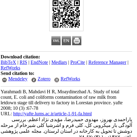
Download citation:
BibTeX
|
RIS
|
EndNote
|
Medlars
|
ProCite
|
Reference Manager
|
RefWorks
Send citation to:
Mendeley
Zotero
RefWorks
Yarahmadi B, Mahdavi H R, Moaydinezhad A. Study of total
count, E. coli and coliforms contamination of raw milk from
letdown stage till delivery to factory in Lorestan province. yafte
2008; 10 (3) :67-78
URL:
http://yafte.lums.ac.ir/article-1-91-fa.html
یاراحمدی بهروز، مهدوی حمیدرضا، مؤیدی نژاد اعظم. بررسی
آلودگی بار میکروبی کل، کلی فرم و اشرشیا کلی شیرخام از مرحله
دوشش تا تحویل به کارخانه در استان لرستان. مجله علمی پژوهشی
یافته. ۱۳۸۷; ۱۰ (۳) :۶۷-۷۸