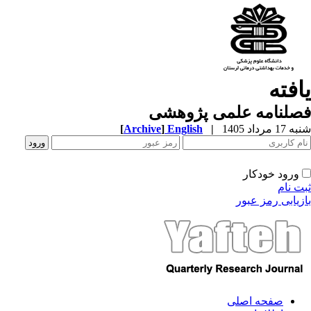
افته
صلنامه علمی پژوهشی
1 مرداد 1405
|
English
]
Archive
[
ورود خودکار
ت نام
زیابی رمز عبور
صفحه اصلی