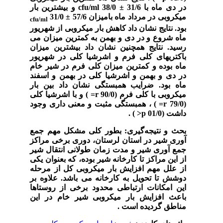
در دی ماه با
±
38/0
cfu/ml
31/6 و بیشترین بار
میکروبی در مرداد ماه بامیزان
57/6
±
31/0
cfu/ml
بود. نتایج نشان داد کاهش بار میکروبی از شهریور
ماه شروع و در دی و بهمن به کمترین میزان می
رسید. نتایج همچنین نشان داد بیشترین میزان
باکتریهای کلی فرم و اشرشیا کلی در شهریور
ماه بوده و کمترین میزان کلی فرم در شیر خام
در دی و بهمن و اشرشیا کلی در بهمن و اسفند
ماه بود. ضرایب همبستگی نشان داد بین بار
میکروبی با کلی فرم (90/0
r=
) و با اشرشیا کلی
(79/0
r=
) ، همبستگی مثبت و معنی داری وجود
داشت (01/0
p<
)
.
بحث و نتیجه‌گیری:
بطور کلی مشکل مهم جمع
آوری شیر در استان لرستان، دوری برخی مراکز
جمع آوری شیر و مدت زمان طولانی انتقال شیر
از این مراکز تا کارخانه شیر بوده، که بعنوان یکی
از علل مهم افزایش بار میکروبی کل از مرحله
دوشش تا تحویل به کارخانه می باشد. علاوه بر
این امکانات ارتباطی محدود برخی از روستاها
باعث افزایش بار میکروبی شیر خام در این
مناطق گردیده است
.