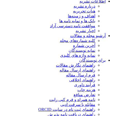
اطلاعات نشریه
درباره نشریه
هیات تحریریه
اهداف و زمینه‌ها
بانک ها و نمایه نامه ها
موافقت نامه دسترسی آزاد
اخبار نشریه
آرشیو مجله و مقالات
کلیه شماره‌های مجله
آخرین شماره
نمایه نویسندگان
نمایه واژه های کلیدی
برای نویسندگان
راهنمای نگارش مقالات
راهنمای ارسال مقاله
فرم ارسال مقاله
راهنمای اخلاقی
فرآیند داوری
هزینه چاپ
تعارض منافع
نامه همراه و فرم کپی رایت
مقابله با سرقت ادبی
راهنمای ثبت نام در سایت ORCID
راهنمای دریافت نامه پذیرش