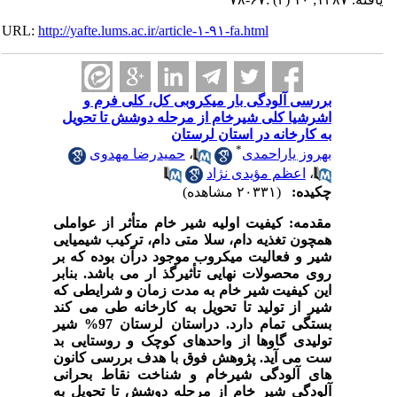
URL:
http://yafte.lums.ac.ir/article-۱-۹۱-fa.html
بررسی آلودگی بار میکروبی کل، کلی فرم و
اشرشیا کلی شیرخام از مرحله دوشش تا تحویل
به کارخانه در استان لرستان
*
بهروز یاراحمدی
،
حمیدرضا مهدوی
،
اعظم مؤیدی نژاد
چکیده:
(۲۰۳۳۱ مشاهده)
مقدمه:
کیفیت اولیه شیر خام متأثر از عواملی
همچون تغذیه دام، سلا متی دام، ترکیب شیمیایی
شیر و فعالیت میکروب موجود درآن بوده که بر
روی محصولات نهایی تأثیرگذ ار می باشد. بنابر
این کیفیت شیر خام به مدت زمان و شرایطی که
شیر از تولید تا تحویل به کارخانه طی می کند
بستگی تمام دارد. دراستان لرستان 97% شیر
تولیدی گاوها از واحدهای کوچک و روستایی بد
ست می آید. پژوهش فوق با هدف بررسی کانون
های آلودگی شیرخام و شناخت نقاط بحرانی
آلودگی شیر خام از مرحله دوشش تا تحویل به