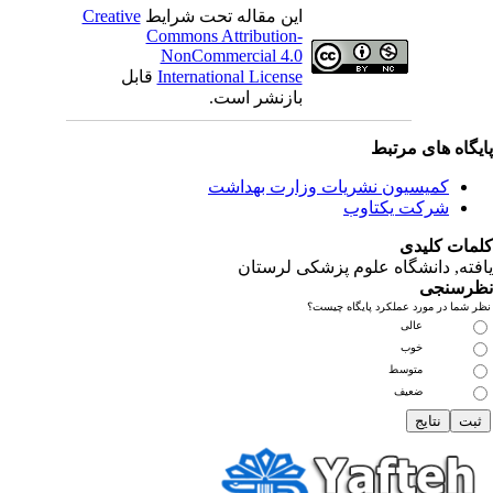
این مقاله تحت شرایط
Creative
Commons Attribution-
NonCommercial 4.0
International License
قابل
بازنشر است.
یگاه های مرتبط
کمیسیون نشریات وزارت بهداشت
شرکت یکتاوب
مات کلیدی
فته
, دانشگاه علوم پزشکی لرستان
رسنجی
 شما در مورد عملکرد پایگاه چیست؟
عالی
خوب
متوسط
ضعیف