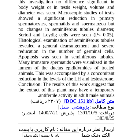
this investigation no difference significant in
body weight or in testis weight, volume and
diameter was seen. Microscopic studies of testis
showed a significant reduction in primary
spermatocytes, spermatids and spermatozoa but
no changes in seminiferous tubules diameter,
Sertoli and Leydig cells were seen (P< 0.05).
Histological examination of seminiferous tubules
revealed a general dearrangement and severe
reducation in the number of germinal cells.
Apoptosis was seen in seminiferous tubules.
Many immature spermatids were visualized in the
lumem of the ductus epididymides of treated
animals. This was accompained by a concomitant
reduction in the levels of the LH and testosterone.
Conclusion: The results of this work suggest that
the extract of this plant may have a temporary
antifertile activity in adult male animals.
(۲۳۰۷ دریافت)
[DOC 151 kb]
متن کامل
|
پژوهشي اصیل
نوع مطالعه:
دریافت: 1391/10/5 | پذیرش: 1400/7/21 | انتشار:
1383/8/25
ارسال نظر درباره این مقاله : نام کاربری یا پست
الکترونیک شما: