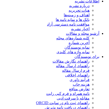
اطلاعات نشریه
درباره نشریه
هیات تحریریه
اهداف و زمینه‌ها
بانک ها و نمایه نامه ها
موافقت نامه دسترسی آزاد
اخبار نشریه
آرشیو مجله و مقالات
کلیه شماره‌های مجله
آخرین شماره
نمایه نویسندگان
نمایه واژه های کلیدی
برای نویسندگان
راهنمای نگارش مقالات
راهنمای ارسال مقاله
فرم ارسال مقاله
راهنمای اخلاقی
فرآیند داوری
هزینه چاپ
تعارض منافع
نامه همراه و فرم کپی رایت
مقابله با سرقت ادبی
راهنمای ثبت نام در سایت ORCID
راهنمای دریافت نامه پذیرش