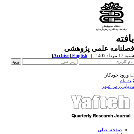
افته
صلنامه علمی پژوهشی
[
Archive
]
English
|
1 مرداد 1405
ورود خودکار
ت نام
زیابی رمز عبور
صفحه اصلی