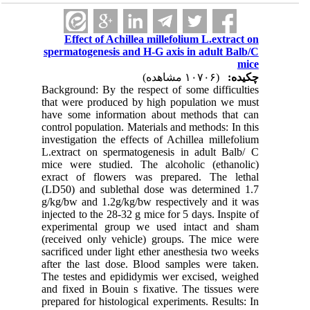
Effect of Achillea millefolium L.extract on
spermatogenesis and H-G axis in adult Balb/C
mice
چکیده:
(۱۰۷۰۶ مشاهده)
Background: By the respect of some difficulties
that were produced by high population we must
have some information about methods that can
control population. Materials and methods: In this
investigation the effects of Achillea millefolium
L.extract on spermatogenesis in adult Balb/ C
mice were studied. The alcoholic (ethanolic)
exract of flowers was prepared. The lethal
(LD50) and sublethal dose was determined 1.7
g/kg/bw and 1.2g/kg/bw respectively and it was
injected to the 28-32 g mice for 5 days. Inspite of
experimental group we used intact and sham
(received only vehicle) groups. The mice were
sacrificed under light ether anesthesia two weeks
after the last dose. Blood samples were taken.
The testes and epididymis wer excised, weighed
and fixed in Bouin s fixative. The tissues were
prepared for histological experiments. Results: In