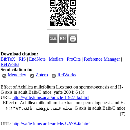
Download citation:
BibTeX
|
RIS
|
EndNote
|
Medlars
|
ProCite
|
Reference Manager
|
RefWorks
Send citation to:
Mendeley
Zotero
RefWorks
Effect of Achillea millefolium L.extract on spermatogenesis and H-
G axis in adult Balb/C mice. yafte 2004; 6 (3)
URL:
http://yafte.lums.ac.ir/article-1-927-fa.html
Effect of Achillea millefolium L.extract on spermatogenesis and H-
G axis in adult Balb/C mice. مجله علمی پژوهشی یافته. ۱۳۸۳; ۶
(۳)
URL:
http://yafte.lums.ac.ir/article-۱-۹۲۷-fa.html