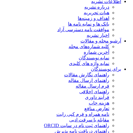
اطلاعات نشریه
درباره نشریه
هیات تحریریه
اهداف و زمینه‌ها
بانک ها و نمایه نامه ها
موافقت نامه دسترسی آزاد
اخبار نشریه
آرشیو مجله و مقالات
کلیه شماره‌های مجله
آخرین شماره
نمایه نویسندگان
نمایه واژه های کلیدی
برای نویسندگان
راهنمای نگارش مقالات
راهنمای ارسال مقاله
فرم ارسال مقاله
راهنمای اخلاقی
فرآیند داوری
هزینه چاپ
تعارض منافع
نامه همراه و فرم کپی رایت
مقابله با سرقت ادبی
راهنمای ثبت نام در سایت ORCID
راهنمای دریافت نامه پذیرش