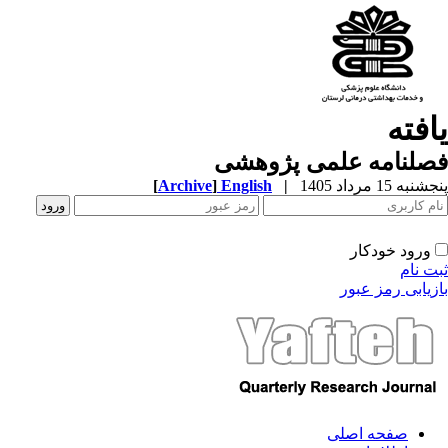
افته
صلنامه علمی پژوهشی
به 15 مرداد 1405
|
English
]
Archive
[
ورود خودکار
ت نام
زیابی رمز عبور
صفحه اصلی