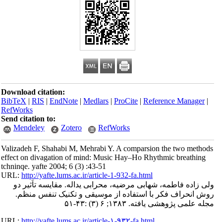
Download citation:
BibTeX
|
RIS
|
EndNote
|
Medlars
|
ProCite
|
Reference Manager
|
RefWorks
Send citation to:
Mendeley
Zotero
RefWorks
Valizadeh F, Shahabi M, Mehrabi Y. A comparsion the two methods
effect on divagation of mind: Music Hay–Ho Rhythmic breathing
tchninqe. yafte 2004; 6 (3) :43-51
URL:
http://yafte.lums.ac.ir/article-1-932-fa.html
ولی زاده فاطمه، شهابی مرضیه، محرابی یداله. مقایسه تاَثیر دو
روش انحراف فکر با استفاده از موسیقی و تکنیک تنفس منظم.
مجله علمی پژوهشی یافته. ۱۳۸۳; ۶ (۳) :۴۳-۵۱
URL:
http://yafte.lums.ac.ir/article-۱-۹۳۲-fa.html