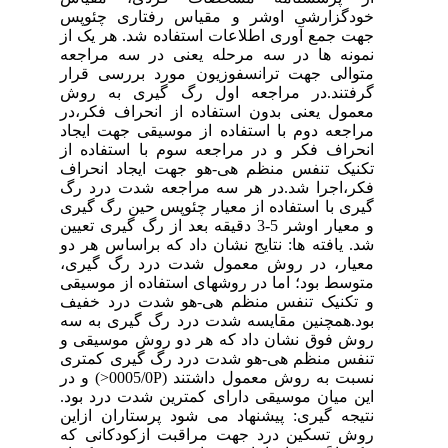
خودگزارشی اوشر و مقیاس رفتاری چئوپس
جهت جمع آوری اطلاعات استفاده شد. هر یک از
نمونه ها در سه مرحله یعنی در سه مراجعه
متوالی جهت ترانسفوزیون مورد بررسی قرار
گرفتند.در مراجعه اول رگ گیری به روش
معمول یعنی بدون استفاده از انحراف فکر،در
مراجعه دوم با استفاده از موسیقی جهت ایجاد
انحراف فکر و در مراجعه سوم با استفاده از
تکنیک تنفس منظم هی-هو جهت ایجاد انحراف
فکر،اجرا شد.در هر سه مراجعه شدت درد رگ
گیری با استفاده از معیار چئوپس حین رگ گیری
و معیار اوشر 5-3 دقیقه بعد از رگ گیری تعیین
شد. یافته ها: نتایج نشان داد که براساس هر دو
معیار، در روش معمول شدت درد رگ گیری،
متوسط بود؛ اما در روشهای استفاده از موسیقی
و تکنیک تنفس منظم هی-هو شدت درد خفیف
بود.همچنین مقایسه شدت درد رگ گیری به سه
روش فوق نشان داد که هر دو روش موسیقی و
تنفس منظم هی-هو شدت درد رگ گیری کمتری
نسبت به روش معمول داشتند (0005/0P<) و در
این میان موسیقی دارای کمترین شدت درد بود.
نتیجه گیری: پیشنهاد می شود پرستاران ازاین
روش تسکین درد جهت مراقبت ازکودکانی که