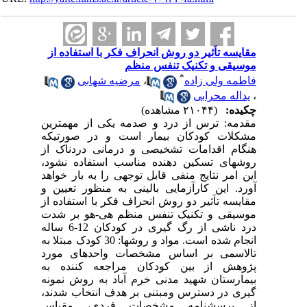
مقایسه تاَثیر دو روش انحراف فکر با استفاده از
موسیقی و تکنیک تنفس منظم
*
فاطمه ولی زاده
،
مرضیه شهابی
،
یداله محرابی
چکیده:
(۲۱۰۴۴ مشاهده)
مقدمه: ترس از درد و صدمه یکی از مهمترین
مشکلات کودکان بیمار است و در صورتیکه
هنگام اقدامات تشخیصی و درمانی دردناک از
روشهای تسکین دهنده مناسب استفاده نشود،
این امر نتایج منفی قابل توجهی را به بار خواهد
آورد. این کارآزمایی بالینی به منظور تعیین و
مقایسه تاَثیر دو روش انحراف فکر با استفاده از
موسیقی و تکنیک تنفس منظم هی-هو بر شدت
درد ناشی از رگ گیری در کودکان 12-6 ساله
انجام شده است. مواد و روشها: 30 کودک مبتلا به
تالاسمی بر اساس مشخصات واحدهای مورد
پژوهش از بین کودکان مراجعه کننده به
بیمارستان شهید مدنی خرم آباد به روش نمونه
گیری در دسترس ومبتنی بر هدف انتخاب شدند،
از پرسشنامه مشخصات فردی، مقیاس