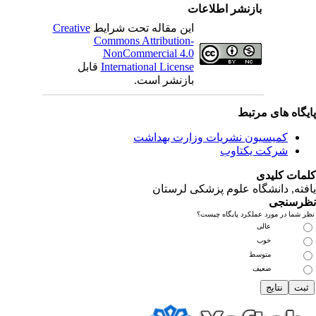
بازنشر اطلاعات
این مقاله تحت شرایط
Creative
Commons Attribution-
NonCommercial 4.0
International License
قابل
بازنشر است.
یگاه های مرتبط
کمیسیون نشریات وزارت بهداشت
شرکت یکتاوب
مات کلیدی
فته
, دانشگاه علوم پزشکی لرستان
رسنجی
 شما در مورد عملکرد پایگاه چیست؟
عالی
خوب
متوسط
ضعیف