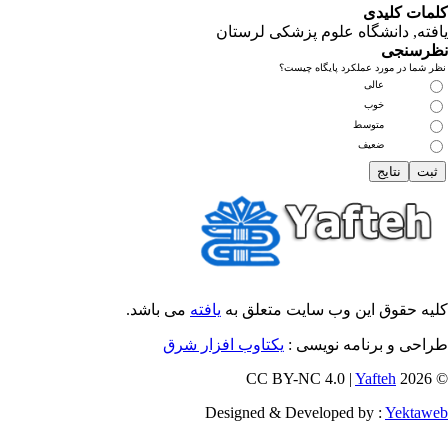
مات کلیدی
فته
, دانشگاه علوم پزشکی لرستان
رسنجی
 شما در مورد عملکرد پایگاه چیست؟
عالی
خوب
متوسط
ضعیف
یه حقوق این وب سایت متعلق به
یافته
می باشد.
احی و برنامه نویسی :
یکتاوب افزار شرق
Yafteh
© 202
Designed & Developed by :
Yektaw