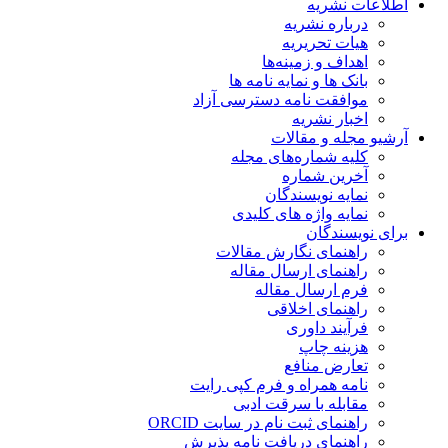
اطلاعات نشریه
درباره نشریه
هیات تحریریه
اهداف و زمینه‌ها
بانک ها و نمایه نامه ها
موافقت نامه دسترسی آزاد
اخبار نشریه
آرشیو مجله و مقالات
کلیه شماره‌های مجله
آخرین شماره
نمایه نویسندگان
نمایه واژه های کلیدی
برای نویسندگان
راهنمای نگارش مقالات
راهنمای ارسال مقاله
فرم ارسال مقاله
راهنمای اخلاقی
فرآیند داوری
هزینه چاپ
تعارض منافع
نامه همراه و فرم کپی رایت
مقابله با سرقت ادبی
راهنمای ثبت نام در سایت ORCID
راهنمای دریافت نامه پذیرش