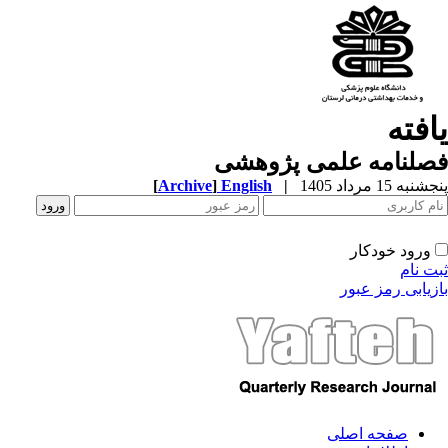
افته
صلنامه علمی پژوهشی
به 15 مرداد 1405
|
English
]
Archive
[
ورود خودکار
ت نام
زیابی رمز عبور
صفحه اصلی