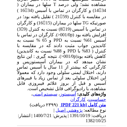
مشاهده نشد؛ ولی درصد T سلها در بیماران (
1434) و کارگران در تماس با آسبس (1634 )
در مقایسه با کنترل (2159 ) تقلیل یافته بود؛ در
صورتیکه TG سلها در بیماران (1615) و کارگران
در تماس با آسبس (819) نسبت به کنترل (39)
افزایش یافته بود (001/0p<). کارگران در تماس با
آسبس 61% نسبت به PPD و 65 % نسبت به
کاندیدین جواب مثبت دادند که در مقایسه با
کنترل ( 83% با PPD و 88% نسبت به کاندیدین)
کاهش یافته بود(001/0p<). نتیجه گیری : این نتایج
نشان میدهد که در بیماران آسبستوزیس و
کارگرانی که بیشتر از 11 سال با آسبس تماس
دارند، اختلال ایمنی سلولی وجود دارد که معمولاً
این اختلال سلولی بعد از تماس زیاد با فیبرهای
آسبس و قبل از بروز علائم فیبروزی قابل
مشاهده، با رادیوگرافی قابل تشخیص است.
واژه‌های کلیدی:
آسبستوز
،
سیستم ایمنی
،
حساسیت
،
کارگران
متن کامل
[PDF 221 kb]
(۲۳۹۹ دریافت)
نوع مطالعه:
پژوهشي اصیل
|
دریافت: 1391/10/19 | پذیرش: 1400/7/21 | انتشار:
1382/10/25