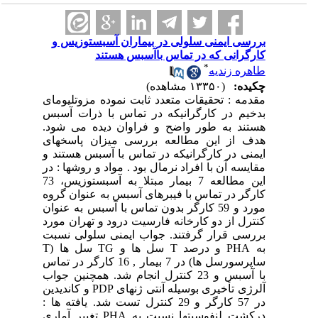
بررسی ایمنی سلولی در بیماران آسبستوزیس و
کارگرانی که در تماس باآسبس هستند
*
طاهره زندیه
چکیده:
(۱۳۳۵۰ مشاهده)
مقدمه : تحقیقات متعدد ثابت نموده مزوتلیومای
بدخیم در کارگرانیکه در تماس با ذرات آسبس
هستند به طور واضح و فراوان دیده می شود.
هدف از این مطالعه بررسی میزان پاسخهای
ایمنی در کارگرانیکه در تماس با آسبس هستند و
مقایسه آن با افراد نرمال بود . مواد و روشها : در
این مطالعه 7 بیمار مبتلا به آسبستوزیس، 73
کارگر در تماس با فیبرهای آسبس به عنوان گروه
مورد و 59 کارگر بدون تماس با آسبس به عنوان
کنترل از دو کارخانه فارسیت درود و تهران مورد
بررسی قرار گرفتند. جواب ایمنی سلولی نسبت
به PHA و درصد T سل ها و TG سل ها (T
ساپرسورسل ها) در 7 بیمار , 16 کارگر در تماس
با آسبس و 23 کنترل انجام شد. همچنین جواب
آلرژی تأخیری بوسیله آنتی ژنهای P‏PD و کاندیدین
در 57 کارگر و 29 کنترل تست شد. یافته ها :
درکشت لنفوسیتها نسبت به PHA تغییر آماری