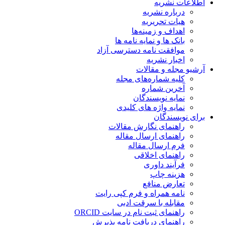
اطلاعات نشریه
درباره نشریه
هیات تحریریه
اهداف و زمینه‌ها
بانک ها و نمایه نامه ها
موافقت نامه دسترسی آزاد
اخبار نشریه
آرشیو مجله و مقالات
کلیه شماره‌های مجله
آخرین شماره
نمایه نویسندگان
نمایه واژه های کلیدی
برای نویسندگان
راهنمای نگارش مقالات
راهنمای ارسال مقاله
فرم ارسال مقاله
راهنمای اخلاقی
فرآیند داوری
هزینه چاپ
تعارض منافع
نامه همراه و فرم کپی رایت
مقابله با سرقت ادبی
راهنمای ثبت نام در سایت ORCID
راهنمای دریافت نامه پذیرش