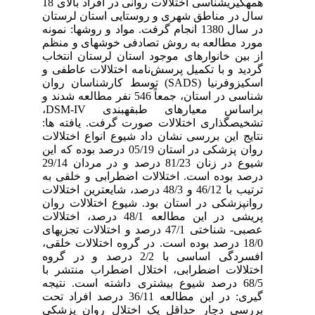
همه‏گیری‏شناسی اختلالات روانی در افراد بالای 18
سال در مناطق شهری و روستایی استان لرستان
در سال 1380 انجام گرفت. مواد و روشها: نمونه
مورد مطالعه به روش تصادفی خوشه‏ای و منظم
از بین خانوارهای موجود استان لرستان انتخاب
گردید و با تکمیل پرسش‌نامه اختلالات عاطفی و
اسکیزوفرنیا (SADS) توسط کارشناسان روان
شناسی در استان، جمعاً 546 نفر مطالعه شدند و
براساس معیارهای طبقه‏بندی DSM-IV،
تشخیص‏گذاری اختلالات صورت گرفت. یافته ها:
نتایج این بررسی نشان داد شیوع انواع اختلالات
روان پزشکی در استان 05/19 درصد بوده که این
شیوع در زنان 81/23 درصد و در مردان 29/14
درصد بوده است. اختلالات اضطرابی و خلقی به
ترتیب با 46/12 و 48/3 درصد، شایع‏ترین اختلالات
روانپزشکی در استان بود. شیوع اختلالات روان
پریشی در این مطالعه 48/1 درصد، اختلالات
عصبی- شناختی 47/1 درصد و اختلالات تجزیه‏ای
18/0 درصد بوده است. در گروه اختلالات خلقی،
افسردگی اساسی با 2/2 درصد و در گروه
اختلالات اضطرابی، اختلال اضطراب منتشر با
68/5 درصد شیوع بیشتری داشته ‏است. نتیجه
گیری: در این مطالعه 36/11 درصد افراد تحت
بررسی دچار حداقل یک اختلال روان پزشکی