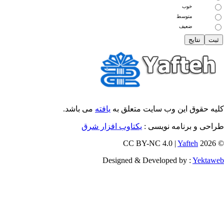
خوب
متوسط
ضعیف
یه حقوق این وب سایت متعلق به
یافته
می باشد.
احی و برنامه نویسی :
یکتاوب افزار شرق
Yafteh
© 202
Designed & Developed by :
Yektaw