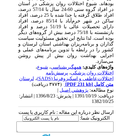
بوده‏اند. شیوع اختلالات روان پزشکی در استان
در افراد گروه سنی 60-24 سال با 57/14 درصد،
افراد طلاق گرفته یا جدا شده با 25 درصد، افراد
ساکن در شهر خرم‌آباد با 85/14 درصد، افراد
دارای تحصیلات عالی با 51/19 درصد و افراد
بازنشسته با 75/18 درصد بیش از گروه‌های دیگر
بوده است. لذا نتایج این تحقیق مسئولیت سیاست
گذاران و برنامه‌ریزان بهداشتی استان لرستان و
کشور را در رابطه با تدوین برنامه‌های عملی و
اجرایی بهداشت روان بیش از پیش روشن
می‌سازد.
واژه‌های کلیدی:
همه‏گیری‏شناسی
،
شیوع
،
اختلالات روان پزشکی
،
پرسش‌نامه
اختلالات‌عاطفی و اسکیزوفرنیا (SADS)
،
لرستان
متن کامل
[PDF 231 kb]
(۳۷۷۴ دریافت)
نوع مطالعه:
پژوهشي اصیل
|
دریافت: 1391/10/19 | پذیرش: 1396/8/23 | انتشار:
1382/10/25
ارسال نظر درباره این مقاله : نام کاربری یا پست
الکترونیک شما: