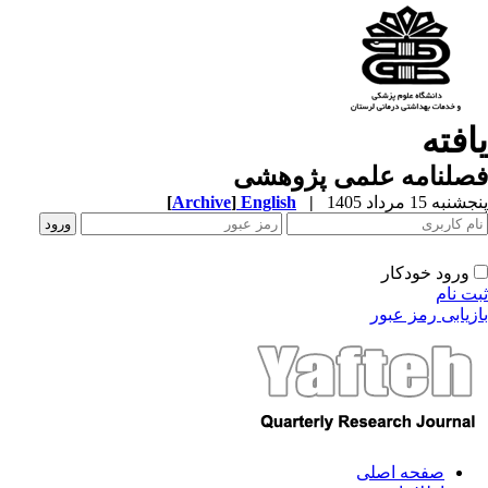
افته
صلنامه علمی پژوهشی
به 15 مرداد 1405
|
English
]
Archive
[
ورود خودکار
ت نام
زیابی رمز عبور
صفحه اصلی