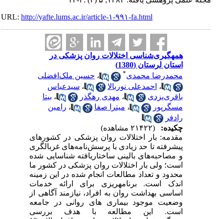
URL:
http://yafte.lums.ac.ir/article-۱-۹۹۱-fa.html
همه‏گیری‌شناسی اختلالات روان پزشکی در
استان لرستان (1380)
*
محمدرضا محمدی
،
حسین ملک‌افضلی
،
احمدعلی نوربالا
،
سیدعباس
باقری‌یزدی
،
مهدی رهگذر
،
بیتا
مسگرپور
،
میترا صفا
،
رامین
رادفر
چکیده:
(۲۱۴۲۲ مشاهده)
مقدمه: بار اختلالات روان پزشکی در کشورهای
پیشرفته تا حد زیادی با پرسش‌نامه‌های غربالگری
و مصاحبه‌های بالینی ساختاریافته شناسایی شده
است؛ ولی بار اختلالات روان پزشکی در کشور ما
محدود و تعداد مطالعات انجام شده در این زمینه
اندک است. برنامه‏ریزی برای ارائه خدمات
اساسی بهداشت روان به افراد، نیازمند آگاهی از
وضعیت موجود بیماری های روانی در جامعه
است. این مطالعه با هدف بررسی