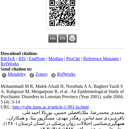
Download citation:
BibTeX
|
RIS
|
EndNote
|
Medlars
|
ProCite
|
Reference Manager
|
RefWorks
Send citation to:
Mendeley
Zotero
RefWorks
Mohammadi M R, Malek Afzali H, Noorbala A A, Bagheri Yazdi S
A, Rahgozar M, Mesgarpour B, et al . An Epidemiological Study of
Psychiatric Disorders in Lorestan Province (Year 2001). yafte 2004;
5 (4) :3-14
URL:
http://yafte.lums.ac.ir/article-1-991-fa.html
محمدی محمدرضا، ملک‌افضلی حسین، نوربالا احمدعلی،
باقری‌یزدی سیدعباس، رهگذر مهدی، مسگرپور بیتا، و همکاران..
همه‏گیری‌شناسی اختلالات روان پزشکی در استان لرستان (۱۳۸۰).
مجله علمی پژوهشی یافته. ۱۳۸۲; ۵ (۴) :۳-۱۴