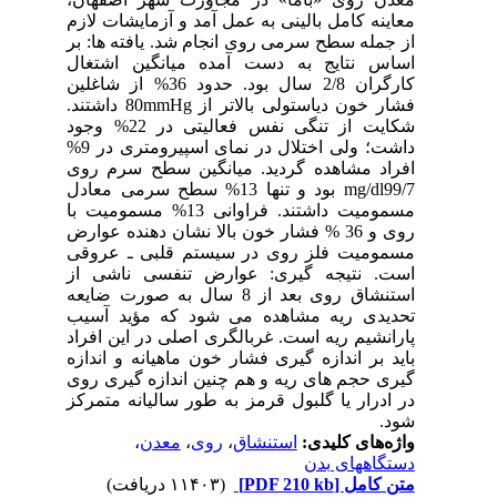
معاینه کامل بالینی به عمل آمد و آزمایشات لازم
از جمله سطح سرمی روی انجام شد. یافته ها: بر
اساس نتایج به دست آمده میانگین اشتغال
کارگران 2/8 سال بود. حدود 36% از شاغلین
فشار خون دیاستولی بالاتر از 80mmHg داشتند.
شکایت از تنگی نفس فعالیتی در 22% وجود
داشت؛ ولی اختلال در نمای اسپیرومتری در 9%
افراد مشاهده گردید. میانگین سطح سرم روی
mg/dl99/7 بود و تنها 13% سطح سرمی معادل
مسمومیت داشتند. فراوانی 13% مسمومیت با
روی و 36 % فشار خون بالا نشان دهنده عوارض
مسمومیت فلز روی در سیستم قلبی ـ عروقی
است. نتیجه گیری: عوارض تنفسی ناشی از
استنشاق روی بعد از 8 سال به صورت ضایعه
تحدیدی ریه مشاهده می شود که مؤید آسیب
پارانشیم ریه است. غربالگری اصلی در این افراد
باید بر اندازه گیری فشار خون ماهیانه و اندازه
گیری حجم های ریه و هم چنین اندازه گیری روی
در ادرار یا گلبول قرمز به طور سالیانه متمرکز
شود.
واژه‌های کلیدی:
استنشاق
،
روی
،
معدن
،
دستگاههای بدن
متن کامل
[PDF 210 kb]
(۱۱۴۰۳ دریافت)