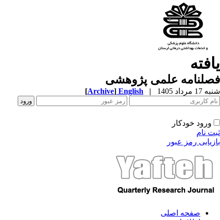
افته
صلنامه علمی پژوهشی
1 مرداد 1405
|
English
]
Archive
[
ورود خودکار
ت نام
زیابی رمز عبور
صفحه اصلی