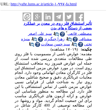
URL:
http://yafte.lums.ac.ir/article-۱-۹۹۷-fa.html
تأثیر استنشاق فلز روی در معدن بر عملکرد
بعضی از دستگا ه های بدن
*
مصطفی قانعی
،
سید علی اصغر
مشتاقی
،
زهرا چنگیزی
،
منیژه
تختی
،
سید حسن سعادت
چکیده:
(۱۷۰۱۹ مشاهده)
مقدمه: عوارض ناشی از مسمومیت با فلز روی
طی مطالعات متعددی بررسی شده است. از
جمله این عوارض فیبروز ریه متعاقب استنشاق
روی است. در مورد عوارض مزمن استنشاق این
فلز در کارگران معادن ابهاماتی وجود دارد. انجام
معاینات غربالگری دقیق و صحیح شاغلین معادن
روی نیاز به شناخت قبلی از فراوانی نسبی
عوارض مزمن ناشی از تماس استنشاقی با این
فلز دارد. این مطالعه به منظور شناسایی این
عوارض و ارائه آزمون های غربالگری مناسب
برای این جمعیت انجام گردید. مواد و روشها: در
این مطالعه توصیفی از 400 کارگر شاغل در
معدن روی «باما» در مجاورت شهر اصفهان،