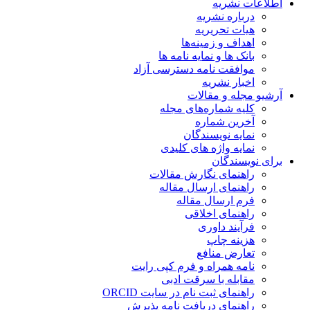
اطلاعات نشریه
درباره نشریه
هیات تحریریه
اهداف و زمینه‌ها
بانک ها و نمایه نامه ها
موافقت نامه دسترسی آزاد
اخبار نشریه
آرشیو مجله و مقالات
کلیه شماره‌های مجله
آخرین شماره
نمایه نویسندگان
نمایه واژه های کلیدی
برای نویسندگان
راهنمای نگارش مقالات
راهنمای ارسال مقاله
فرم ارسال مقاله
راهنمای اخلاقی
فرآیند داوری
هزینه چاپ
تعارض منافع
نامه همراه و فرم کپی رایت
مقابله با سرقت ادبی
راهنمای ثبت نام در سایت ORCID
راهنمای دریافت نامه پذیرش