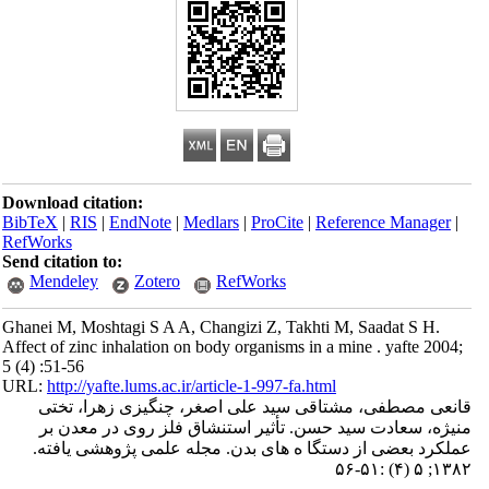
Download citation:
BibTeX
|
RIS
|
EndNote
|
Medlars
|
ProCite
|
Reference Manager
|
RefWorks
Send citation to:
Mendeley
Zotero
RefWorks
Ghanei M, Moshtagi S A A, Changizi Z, Takhti M, Saadat S H.
Affect of zinc inhalation on body organisms in a mine . yafte 2004;
5 (4) :51-56
URL:
http://yafte.lums.ac.ir/article-1-997-fa.html
قانعی مصطفی، مشتاقی سید علی اصغر، چنگیزی زهرا، تختی
منیژه، سعادت سید حسن. تأثیر استنشاق فلز روی در معدن بر
عملکرد بعضی از دستگا ه های بدن. مجله علمی پژوهشی یافته.
۱۳۸۲; ۵ (۴) :۵۱-۵۶