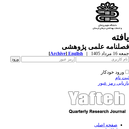
افته
صلنامه علمی پژوهشی
1 مرداد 1405
|
English
]
Archive
[
ورود خودکار
ت نام
زیابی رمز عبور
صفحه اصلی