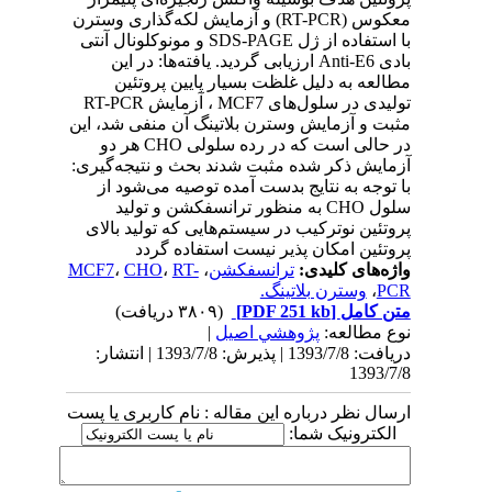
معکوس (RT-PCR) و آزمایش لکه‌گذاری وسترن
با استفاده از ژل SDS-PAGE و مونوکلونال آنتی
بادی Anti-E6 ارزیابی گردید. یافته‌ها: در این
مطالعه به دلیل غلظت بسیار پایین پروتئین
تولیدی در سلول‌های MCF7 ، آزمایش RT-PCR
مثبت و آزمایش وسترن بلاتینگ آن منفی شد، این
در حالی است که در رده سلولی CHO هر دو
آزمایش ذکر شده مثبت شدند بحث و نتیجه‌گیری:
با توجه به نتایج بدست آمده توصیه می‌شود از
سلول CHO به منظور ترانسفکشن و تولید
پروتئین نوترکیب در سیستم‌هایی که تولید بالای
پروتئین امکان پذیر نیست استفاده گردد
واژه‌های کلیدی:
ترانسفکشن
،
RT-
،
CHO
،
MCF7
PCR
،
وسترن بلاتینگ.
متن کامل
[PDF 251 kb]
(۳۸۰۹ دریافت)
نوع مطالعه:
پژوهشي اصیل
|
دریافت: 1393/7/8 | پذیرش: 1393/7/8 | انتشار:
1393/7/8
ارسال نظر درباره این مقاله : نام کاربری یا پست
الکترونیک شما: