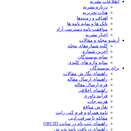
اطلاعات نشریه
درباره نشریه
هیات تحریریه
اهداف و زمینه‌ها
بانک ها و نمایه نامه ها
موافقت نامه دسترسی آزاد
اخبار نشریه
آرشیو مجله و مقالات
کلیه شماره‌های مجله
آخرین شماره
نمایه نویسندگان
نمایه واژه های کلیدی
برای نویسندگان
راهنمای نگارش مقالات
راهنمای ارسال مقاله
فرم ارسال مقاله
راهنمای اخلاقی
فرآیند داوری
هزینه چاپ
تعارض منافع
نامه همراه و فرم کپی رایت
مقابله با سرقت ادبی
راهنمای ثبت نام در سایت ORCID
راهنمای دریافت نامه پذیرش