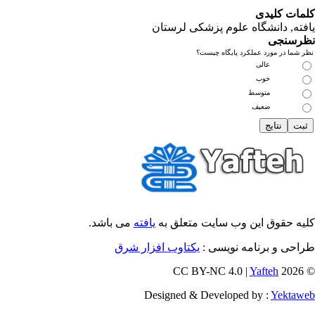
مات کلیدی
فته
, دانشگاه علوم پزشکی لرستان
رسنجی
 شما در مورد عملکرد پایگاه چیست؟
عالی
خوب
متوسط
ضعیف
یه حقوق این وب سایت متعلق به
یافته
می باشد.
احی و برنامه نویسی :
یکتاوب افزار شرق
Yafteh
© 202
Designed & Developed by :
Yektaw