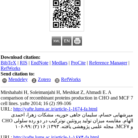
Download citation:
BibTeX
|
RIS
|
EndNote
|
Medlars
|
ProCite
|
Reference Manager
|
RefWorks
Send citation to:
Mendeley
Zotero
RefWorks
Mirshahabi H, Soleimanjahi H, Meshkat Z, Ahmadi E. A
comparison of recombinant proteins production in CHO and MCF 7
cell lines. yafte 2014; 16 (2) :99-106
URL:
http://yafte.lums.ac.ir/article-1-1674-fa.html
میرشهابی حسام، سلیمان جاهی حوریه، مشکات زهرا، احمدی
الهام. مقایسه میزان تولید پروتئین نوترکیب در دو رده سلولی CHO
و MCF۷. مجله علمی پژوهشی یافته. ۱۳۹۳; ۱۶ (۲) :۹۹-۱۰۶
URL:
http://yafte.lums.ac.ir/article-۱-۱۶۷۴-fa.html