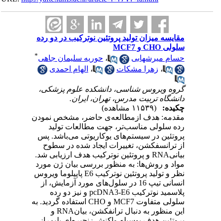
مقایسه میزان تولید پروتئین نوترکیب در دو رده
سلولی CHO و MCF7
*
حسام میرشهابی
،
حوریه سلیمان جاهی
،
زهرا مشکات
،
الهام احمدی
گروه ویروس شناسی، دانشکده علوم پزشکی،
دانشگاه تربیت مدرس، تهران، ایران.
چکیده:
(۱۱۵۳۹ مشاهده)
مقدمه: هدف ازمطالعه‌ی حاضر، مشخص نمودن
رده سلولی مناسب‌تر، جهت مطالعات تولید
پروتئین در سیستم‌های یوکاریوتی می‌باشد. پس
از ترانسفکشن، تغییرات ایجاد شده در سطوح
بیانیRNA و پروتئین نوترکیب هدف ارزیابی شد.
مواد و روش‌ها: به منظور بررسی بیان ژن مورد
نظر و تولید پروتئین نوترکیب E6 پاپیلوما ویروس
انسانی تیپ 16 در سلول‌‌های مورد آزمایش، از
پلاسمید نوترکیب pcDNA3-E6 و نیز دو رده
سلولی متفاوت MCF7 و CHO استفاده گردید. به
این منظور به دنبال ترانفکشن، بیانRNA و
پروتئین هدف بوسیله واکنش زنجیره‌ای پلیمراز