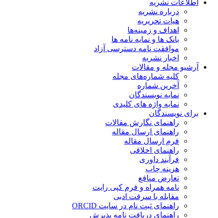
اطلاعات نشریه
درباره نشریه
هیات تحریریه
اهداف و زمینه‌ها
بانک ها و نمایه نامه ها
موافقت نامه دسترسی آزاد
اخبار نشریه
آرشیو مجله و مقالات
کلیه شماره‌های مجله
آخرین شماره
نمایه نویسندگان
نمایه واژه های کلیدی
برای نویسندگان
راهنمای نگارش مقالات
راهنمای ارسال مقاله
فرم ارسال مقاله
راهنمای اخلاقی
فرآیند داوری
هزینه چاپ
تعارض منافع
نامه همراه و فرم کپی رایت
مقابله با سرقت ادبی
راهنمای ثبت نام در سایت ORCID
راهنمای دریافت نامه پذیرش