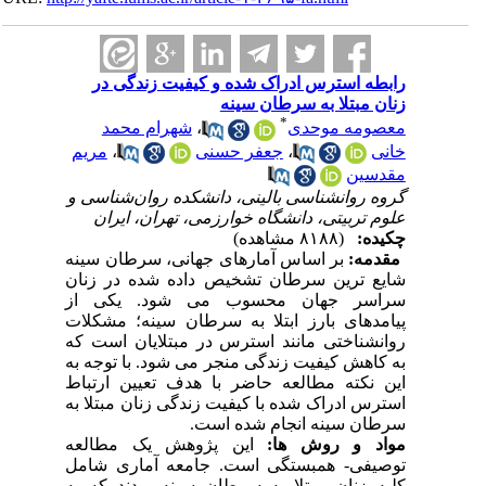
رابطه استرس ادراک شده و کیفیت زندگی در
زنان مبتلا به سرطان سینه
*
معصومه موحدی
،
شهرام محمد
خانی
،
جعفر حسنی
،
مریم
مقدسین
گروه روانشناسی بالینی، دانشکده روان‌شناسی و
علوم تربیتی، دانشگاه خوارزمی، تهران، ایران
چکیده:
(۸۱۸۸ مشاهده)
مقدمه:
بر اساس آمارهای جهانی، سرطان سینه
شایع ترین سرطان تشخیص داده شده در زنان
سراسر جهان محسوب می شود. یکی از
پیامدهای بارز ابتلا به سرطان سینه؛ مشکلات
روانشناختی مانند استرس در مبتلایان است که
به کاهش کیفیت زندگی منجر می شود. با توجه به
این نکته مطالعه حاضر با هدف تعیین ارتباط
استرس ادراک شده با کیفیت زندگی زنان مبتلا به
سرطان سینه انجام شده است.
مواد و روش ها:
این پژوهش یک مطالعه
توصیفی- همبستگی است. جامعه آماری شامل
کلیه زنان مبتلا به سرطان سینه بودند که به