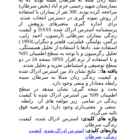
بیمارستان شهید رحیمی خرم آباد (بخش سرطان)
مراجعه کرده بودند. 300 نفر از بیماران با استفاده
از روش نمونه گیری در دسترس انتخاب شدند.
برای اندازه گیری متغیرهای پژوهش از
پرسشنامه استرس ادراک شده DASS و کیفیت
زندگی بیماران سرطانی (آرنسون، احمد زایی،
برگمن، بولینگر، فیلبرتی، فلچنر و دیگران،)1993 )
استفاده شد. دادها با استفاده از تحلیل همبستگی،
تحلیل رگرسیون و با توجه به سطح اطمینان 95%
و با استفاده از نرم افزار SPSS نسخه 24 در دو
سطح توصیفی و استنباطی تجزیه و تحلیل شدند.
یافته ها:
: نتایج نشان داد بین استرس ادراک شده
و کیفیت زندگی زنان مبتلا به سرطان سینه
رابطه معنادار و منفی وجود دارد.
بحث و نتیجه گیری: نشان می­دهد در سطح
اطمینان 99% بین استرس ادراک شده با کیفیت
زندگی در تمامی زیر مولفه های آن رابطه
منفی و معنی‌داری وجود دارد؛ و فرضیه فوق
تائید می‌گردد.
واژه های کلیدی:
استرس ادراک شده، کیفیت
زندگی، سرطان
واژه‌های کلیدی:
استرس ادراک شده
،
کیفیت
زندگی
،
سرطان