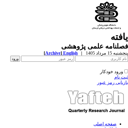
افته
صلنامه علمی پژوهشی
به 15 مرداد 1405
|
English
]
Archive
[
ورود خودکار
ت نام
زیابی رمز عبور
صفحه اصلی