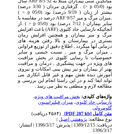
میانگیـن سنی بیمـاران مبتلا به ARF 8/5 52 سال
بود (05/0 p <) . گرفتاری مردان ( 3/30 درصد)
بیشتر از زنان ( 9/19 درصد) بود (05/0 p < )
.میزان مرگ و میر ARF 9/57 درصد در مقایسه با
سایر بیماران ( 7/12 درصد) بود (05/0 p < ) .از
آنجائیکه نارسایی حاد کلیوی (ARF) باعث افزایش
مرگ و میر بیماران و همچنین افزایش زمان
بستری در بیمارستان و بالا رفتن هزینه های
درمانی آنها میگردد , اطلاع دقیق از توزیع فراوانی
, میزان مرگ و میر , نسبت جنسی و سایر
خصوصیات نا رسایی کلیوی در بخش مراقبت
های ویژه در جهت پیشگیری , درمان و مراقبت
بهتر از بیماران و نیز پیش بینی امکانات و نیروی
آموزش دیده نقش مهم و غیر قابل انکاری می
تواند ایفا کند و در این راستا انجام این بررسی و
مطالعه لازم و منطقی به نظر می رسد .
واژه‌های کلیدی:
بخش مراقبت های ویژه
،
نارسایی حاد کلیوی
،
میزان فیلتراسیون
گلومرولی
متن کامل
[PDF 287 kb]
(۴۵۸۴ دریافت)
نوع مطالعه:
پژوهشي اصیل
|
دریافت: 1389/12/15 | پذیرش: 1396/3/17 | انتشار:
1396/3/17