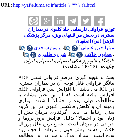
URL:
http://yafte.lums.ac.ir/article-۱-۳۲۱-fa.html
توزیع فراوانی نارسایی حاد کلیوی در بیماران
بستری در بخش مراقبتهای ویژه مرکز پزشکی
الزهرا (س) اصفهان
*
میترا جبل عاملی
،
پروین ساجدی
،
همایون خاکباز
،
شراره طاهری
دانشگاه علوم پزشکی اصفهان، اصفهان، ایران
چکیده:
(۱۶۰۴۶ مشاهده)
بحث و نتیجه گیری: درصد فراوانی نسبی ARF
بیانگر فراوانی قابل توجه آن در بیماران بستری
در ICU می باشد . با افزایش سن فراوانی ARF
افزایش یافته است که از این نظر مشابه با
مطالعات قبلی بوده و احتمالاً با شدت بیماری
زمینه ای و کاهش فانکشن کلیوی در این گروه
سنی ارتباط می یابد . گرفتاری مردان بیش از
زنان بود و احتمالا ً بدلیل افزایش بروز تروما و
جراحی در مردان است . شایع ترین علل پررنال
ARF از دست رفتن خون و مایعات با حجم زیاد
بوده است . میزان مرگ و میر در این مطالعه