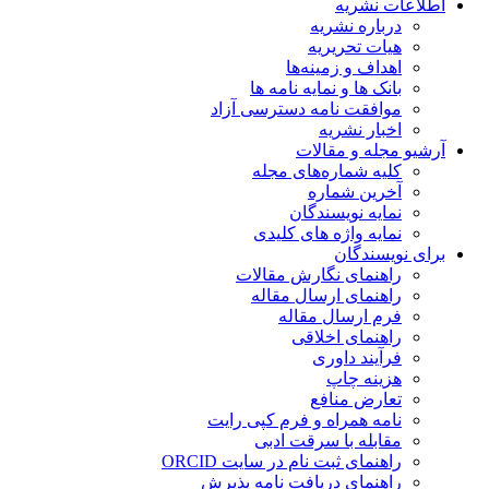
اطلاعات نشریه
درباره نشریه
هیات تحریریه
اهداف و زمینه‌ها
بانک ها و نمایه نامه ها
موافقت نامه دسترسی آزاد
اخبار نشریه
آرشیو مجله و مقالات
کلیه شماره‌های مجله
آخرین شماره
نمایه نویسندگان
نمایه واژه های کلیدی
برای نویسندگان
راهنمای نگارش مقالات
راهنمای ارسال مقاله
فرم ارسال مقاله
راهنمای اخلاقی
فرآیند داوری
هزینه چاپ
تعارض منافع
نامه همراه و فرم کپی رایت
مقابله با سرقت ادبی
راهنمای ثبت نام در سایت ORCID
راهنمای دریافت نامه پذیرش