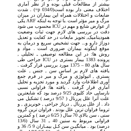
بیشتر از مطالعات قبلی بوده و از نظر آماری
اختلاف معنی دار بوده است(034/0 p=) . شدت
ضایعات و اختلالات همراه این بیماران در میزان
مرگ و میر مؤثر است .با توجه به اینکه ARF یکی
از عوارض شایع و مهم در ICU محسوب می شود
دقت در بررسی های لازم جهت ثبات وضعیت
همودینامیک, تجویز مایعات در حد کفایت و تعدیل
دوزاژ دارو و... جهت تشخیص سریع و درمان به
موقع اینگونه بیماران ضروری است . مواد و
روش ها: در این مطالعه توصیفی ـ تحلیلی ,
پرونده 1383 بیمار بستری در ICU جراحی طی
سال های 80 – 1375 مورد بررسی قرار گرفت .
یافته های لازم بر اساس سن , جنس , علت
بستری , اتیولوژی و مرگ و میر در فرم جمع
آوری اطلاعات وارد گردید و مورد تجزیه و تحلیل
آماری قرار گرفت . یافته ها: فراوانی نسبی
نارسایی حاد کلیوی 9/25 درصد بود که شایعترین
علت آنرا علل پررنال ( 9/57 درصد ) تشکیل می
داد . از علل پررنال , درناژ جراحی , خونریزی , و
تروما فراوان ترین علل بودند . فراوان ترین گروه
سنی ، سن بالای 70 سال ( 6/25 درصد ) و کمترین
فراوانی مربوط به سنین 40 ـ 31 سال (13/6
درصد) بود . میانگیـن سن کـل بیمـاران 9 5/ 36 و