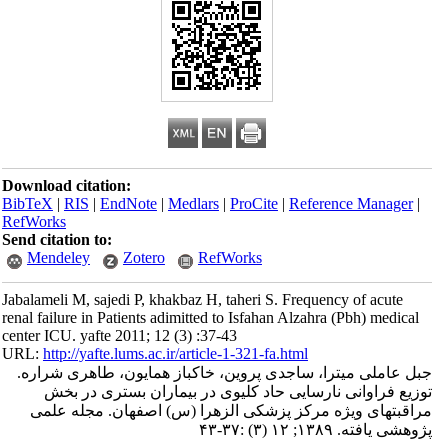
Download citation:
BibTeX
|
RIS
|
EndNote
|
Medlars
|
ProCite
|
Reference Manager
|
RefWorks
Send citation to:
Mendeley
Zotero
RefWorks
Jabalameli M, sajedi P, khakbaz H, taheri S. Frequency of acute
renal failure in Patients adimitted to Isfahan Alzahra (Pbh) medical
center ICU. yafte 2011; 12 (3) :37-43
URL:
http://yafte.lums.ac.ir/article-1-321-fa.html
جبل عاملی میترا، ساجدی پروین، خاکباز همایون، طاهری شراره.
توزیع فراوانی نارسایی حاد کلیوی در بیماران بستری در بخش
مراقبتهای ویژه مرکز پزشکی الزهرا (س) اصفهان. مجله علمی
پژوهشی یافته. ۱۳۸۹; ۱۲ (۳) :۳۷-۴۳