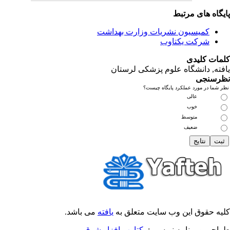
یگاه های مرتبط
کمیسیون نشریات وزارت بهداشت
شرکت یکتاوب
مات کلیدی
فته
, دانشگاه علوم پزشکی لرستان
رسنجی
 شما در مورد عملکرد پایگاه چیست؟
عالی
خوب
متوسط
ضعیف
یه حقوق این وب سایت متعلق به
یافته
می باشد.
احی و برنامه نویسی :
یکتاوب افزار شرق