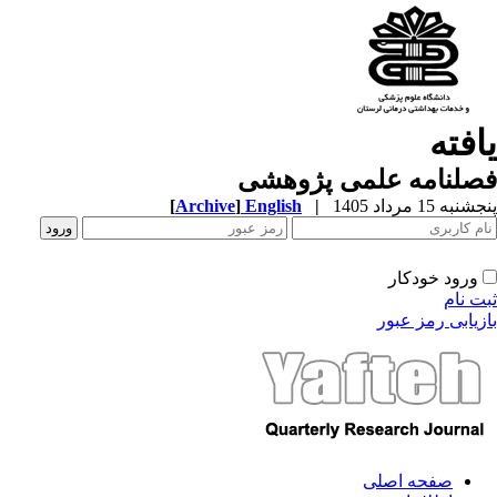
افته
صلنامه علمی پژوهشی
به 15 مرداد 1405
|
English
]
Archive
[
ورود خودکار
ت نام
زیابی رمز عبور
صفحه اصلی