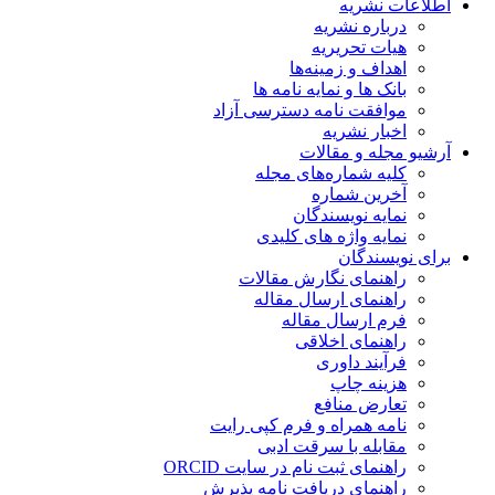
اطلاعات نشریه
درباره نشریه
هیات تحریریه
اهداف و زمینه‌ها
بانک ها و نمایه نامه ها
موافقت نامه دسترسی آزاد
اخبار نشریه
آرشیو مجله و مقالات
کلیه شماره‌های مجله
آخرین شماره
نمایه نویسندگان
نمایه واژه های کلیدی
برای نویسندگان
راهنمای نگارش مقالات
راهنمای ارسال مقاله
فرم ارسال مقاله
راهنمای اخلاقی
فرآیند داوری
هزینه چاپ
تعارض منافع
نامه همراه و فرم کپی رایت
مقابله با سرقت ادبی
راهنمای ثبت نام در سایت ORCID
راهنمای دریافت نامه پذیرش