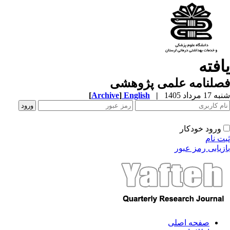
افته
صلنامه علمی پژوهشی
1 مرداد 1405
|
English
]
Archive
[
ورود خودکار
ت نام
زیابی رمز عبور
صفحه اصلی