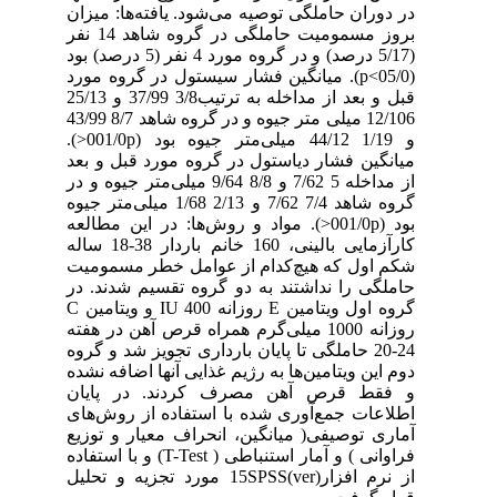
در دوران حاملگی توصیه می‌شود. یافته‌ها: میزان
بروز مسمومیت حاملگی در گروه شاهد 14 نفر
(5/17 درصد) و در گروه مورد 4 نفر (5 درصد) بود
(05/0>p). میانگین فشار سیستول در گروه مورد
قبل و بعد از مداخله به ترتیب3/8 37/99 و 25/13
12/106 میلی متر جیوه و در گروه شاهد 8/7 43/99
و 1/19 44/12 میلی‌متر جیوه بود (001/0p<).
میانگین فشار دیاستول در گروه مورد قبل و بعد
از مداخله 5 7/62 و 8/8 9/64 میلی‌متر جیوه و در
گروه شاهد 7/4 7/62 و 2/13 1/68 میلی‌متر جیوه
بود (001/0p<). مواد و روش‌ها: در این مطالعه
کارآزمایی بالینی، 160 خانم باردار 38-18 ساله
شکم اول که هیچ‌کدام از عوامل خطر مسمومیت
حاملگی را نداشتند به دو گروه تقسیم شدند. در
گروه اول ویتامین E روزانه IU 400 و ویتامین C
روزانه 1000 میلی‌گرم همراه قرص آهن در هفته
24-20 حاملگی تا پایان بارداری تجویز شد و گروه
دوم این ویتامین‌ها به رژیم غذایی آنها اضافه نشده
و فقط قرص آهن مصرف کردند. در پایان
اطلاعات جمع‌آوری شده با استفاده از روش‌های
آماری توصیفی( میانگین، انحراف معیار و توزیع
فراوانی ) و آمار استنباطی ( T-Test) و با استفاده
از نرم افزار(15SPSS(ver مورد تجزیه و تحلیل