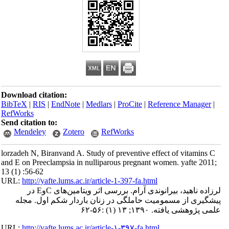
Download citation:
BibTeX
|
RIS
|
EndNote
|
Medlars
|
ProCite
|
Reference Manager
|
RefWorks
Send citation to:
Mendeley
Zotero
RefWorks
lorzadeh N, Biranvand A. Study of preventive effect of vitamins C
and E on Preeclampsia in nulliparous pregnant women. yafte 2011;
13 (1) :56-62
URL:
http://yafte.lums.ac.ir/article-1-397-fa.html
لرزاده ناهید، بیرانوندی آرام. بررسی اثر ویتامین‌های C‏وE در
پیشگیری از مسمومیت حاملگی در زنان باردار شکم اول. مجله
علمی پژوهشی یافته. ۱۳۹۰; ۱۳ (۱) :۵۶-۶۲
URL:
http://yafte.lums.ac.ir/article-۱-۳۹۷-fa.html