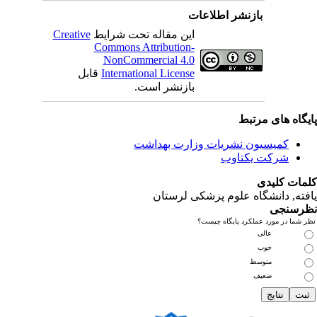
بازنشر اطلاعات
این مقاله تحت شرایط
Creative
Commons Attribution-
NonCommercial 4.0
International License
قابل
بازنشر است.
یگاه های مرتبط
کمیسیون نشریات وزارت بهداشت
شرکت یکتاوب
مات کلیدی
فته
, دانشگاه علوم پزشکی لرستان
رسنجی
 شما در مورد عملکرد پایگاه چیست؟
عالی
خوب
متوسط
ضعیف