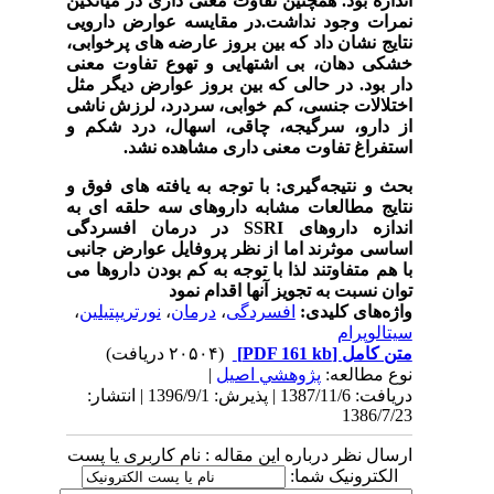
اندازه بود. همچنین تفاوت معنی داری در میانگین
نمرات وجود نداشت.در مقایسه عوارض دارویی
نتایج نشان داد که بین بروز عارضه های پرخوابی،
خشکی دهان، بی اشتهایی و تهوع تفاوت معنی
دار بود. در حالی که بین بروز عوارض دیگر مثل
اختلالات جنسی، کم خوابی، سردرد، لرزش ناشی
از دارو، سرگیجه، چاقی، اسهال، درد شکم و
استفراغ تفاوت معنی داری مشاهده نشد.
بحث و نتیجه‌گیری: با توجه به یافته های فوق و
نتایج مطالعات مشابه داروهای سه حلقه ای به
اندازه داروهای SSRI در درمان افسردگی
اساسی موثرند اما از نظر پروفایل عوارض جانبی
با هم متفاوتند لذا با توجه به کم بودن داروها می
توان نسبت به تجویز آنها اقدام نمود
واژه‌های کلیدی:
افسردگی
،
درمان
،
نورتریپتیلین
،
سیتالوپرام
متن کامل
[PDF 161 kb]
(۲۰۵۰۴ دریافت)
نوع مطالعه:
پژوهشي اصیل
|
دریافت: 1387/11/6 | پذیرش: 1396/9/1 | انتشار:
1386/7/23
ارسال نظر درباره این مقاله : نام کاربری یا پست
الکترونیک شما: