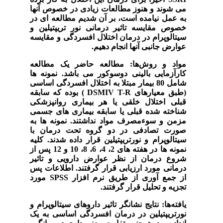
می شوند و هنوز مطالعات زیادی در خصوص آنها
به عمل نیامده است، بر آن شدیم مطالعه ای در
خصوص مقایسه تاثیر درمانی نور تریپتیلین و
سیتالوپرام در درمان اختلال افسردگی و مقایسه
عوارض جانبی آنها انجام دهیم.
مواد و روش‌ها:
مطالعه حاضر یک مطالعه
کارآزمایی بالینی دوسوکور می باشد. نمونه ها
شامل 80 بیمار مبتلا به اختلال افسردگی اساسی
(طبق معیارهای
DSMIV T-R
) بوده که سابقه
قبلی اختلال خلقی یا هر بیماری روانپزشکی
شناخته شده قبلی یا سابقه بیماری های جسمی
مزمن و سوءمصرف مواد نداشتند. نمونه ها به
صورت تصادفی در دو گروه تحت درمان با
سیتالوپرام و نورتریپتیلین قرار داده شدند. کلیه
نمونه ها در هفته های 2، 4، 6، 8، 10 و 12 پس از
شروع درمان از نظر عوارض دارویی و تاثیر
درمانی مورد ارزیابی قرار گرفتند. اطلاعات پس
از جمع آوری از طریق نرم افزار
SPSS
مورد
تجزیه و تحلیل قرار گرفتند.
یافته‌ها:
نتایج نشانگر تاثیر داروهای سیتالوپرام و
نورتریپتیلین در درمان افسردگی اساسی به یک