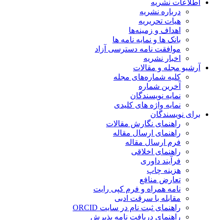
اطلاعات نشریه
درباره نشریه
هیات تحریریه
اهداف و زمینه‌ها
بانک ها و نمایه نامه ها
موافقت نامه دسترسی آزاد
اخبار نشریه
آرشیو مجله و مقالات
کلیه شماره‌های مجله
آخرین شماره
نمایه نویسندگان
نمایه واژه های کلیدی
برای نویسندگان
راهنمای نگارش مقالات
راهنمای ارسال مقاله
فرم ارسال مقاله
راهنمای اخلاقی
فرآیند داوری
هزینه چاپ
تعارض منافع
نامه همراه و فرم کپی رایت
مقابله با سرقت ادبی
راهنمای ثبت نام در سایت ORCID
راهنمای دریافت نامه پذیرش