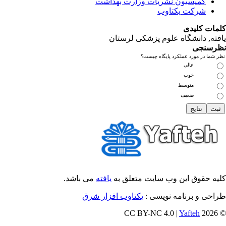
کمیسیون نشریات وزارت بهداشت
شرکت یکتاوب
مات کلیدی
فته
, دانشگاه علوم پزشکی لرستان
رسنجی
 شما در مورد عملکرد پایگاه چیست؟
عالی
خوب
متوسط
ضعیف
یه حقوق این وب سایت متعلق به
یافته
می باشد.
احی و برنامه نویسی :
یکتاوب افزار شرق
Yafteh
© 202