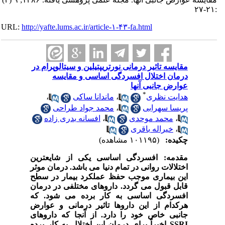
:۲۱-۲۷
URL:
http://yafte.lums.ac.ir/article-۱-۴۳-fa.html
مقایسه تاثیر درمانی نورتریپتیلین و سیتالوپرام در
درمان اختلال افسردگی اساسی و مقایسه
عوارض جانبی آنها
*
هدایت نظری
،
ماندانا ساکی
،
پریسا سهرابی
،
محمد جواد طراحی
،
محمد موحدی
،
افسانه بدری زاده
،
خیراله باقری
چکیده:
(۱۰۱۱۹۵ مشاهده)
مقدمه:
افسردگی اساسی یکی از شایعترین
اختلالات روانی در تمام دنیا می باشد. درمان موثر
این بیماری موجب حفظ عملکرد بیمار در سطح
قابل قبول می گردد. داروهای مختلفی در درمان
افسردگی اساسی به کار برده می شود. که
هرکدام از این داروها تاثیر درمانی و عوارض
جانبی خاص خود را دارد. از آنجا که داروهای
SSRI
اخیراً برای درمان این اختلال به کار برده