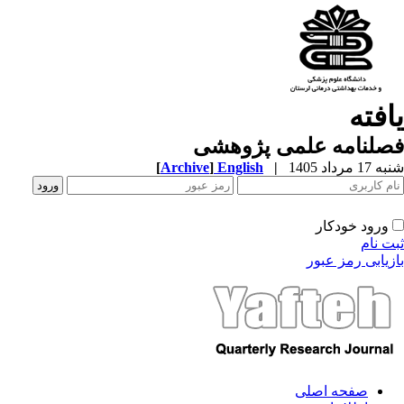
افته
صلنامه علمی پژوهشی
1 مرداد 1405
|
English
]
Archive
[
ورود خودکار
ت نام
زیابی رمز عبور
صفحه اصلی