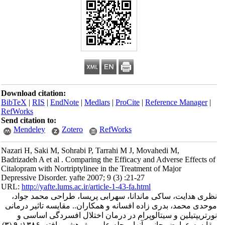
Download citation:
BibTeX
|
RIS
|
EndNote
|
Medlars
|
ProCite
|
Reference Manager
|
RefWorks
Send citation to:
Mendeley
Zotero
RefWorks
Nazari H, Saki M, Sohrabi P, Tarrahi M J, Movahedi M,
Badrizadeh A et al . Comparing the Efficacy and Adverse Effects of
Citalopram with Nortriptylinee in the Treatment of Major
Depressive Disorder. yafte 2007; 9 (3) :21-27
URL:
http://yafte.lums.ac.ir/article-1-43-fa.html
نظری هدایت، ساکی ماندانا، سهرابی پریسا، طراحی محمد جواد،
موحدی محمد، بدری زاده افسانه و همکاران.. مقایسه تاثیر درمانی
نورتریپتیلین و سیتالوپرام در درمان اختلال افسردگی اساسی و
مقایسه عوارض جانبی آنها. مجله علمی پژوهشی یافته. ۱۳۸۶; ۹ (۳)