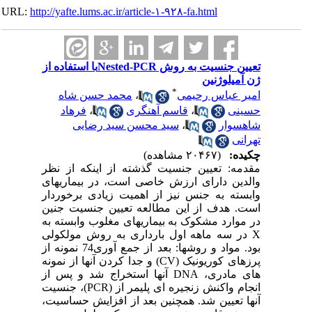
URL:
http://yafte.lums.ac.ir/article-۱-۹۲۸-fa.html
تعیین جنسیت به روش Nested-PCRبا استفاده از
ژن آمیلوژنین
*
امیر عباس رحیمی
،
محمد حسن شاه
حسینی
،
قاسم آهنگری
،
فرهاد
شاهسوار
،
سید محسن سید رضایی
تهرانی
چکیده:
(۲۰۴۶۷ مشاهده)
مقدمه: تعیین جنسیت گذشته از اینکه از نظر
والدین دارای ارزش خاصی است، در بیماریهای
وابسته به جنس نیز از اهمیت زیادی برخوردار
است. هدف از این مطالعه تعیین جنسیت جنین
در موارد مشکوک به بیماریهای مغلوب وابسته به
X در سه ماهه اول بارداری به روش مولکولی
بود. مواد و روشها: بعد از جمع آوری74 نمونه از
پرزهای کوریونیک (CV) و جدا کردن آنها از نمونه
های مادری، DNA آنها استخراج شد و پس از
انجام واکنش زنجیره ای پلیمر از (PCR)، جنسیت
آنها تعیین شد. همچنین بعد از افزایش حساسیت،