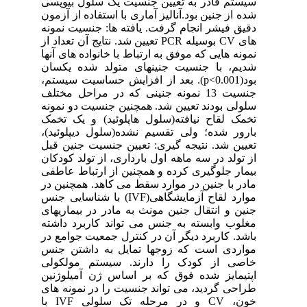
سیستم قادر به تعیین جنسیت یک سلول بیوپسی
شده از جنین بود.آنالیز آماری با استفاده از آزمون
دقیق فیشر انجام گرفت. یافته ها: جنسیت نمونه
های CV بوسیله PCR تعیین شد. نتایج آن تعداد از
نمونه هایی که موفق به ارتباط با خانواده های آنها
شدیم، با جنسیت جنینهای متولد شده یکسان
بود(p<0.001). بعد از افزایش حساسیت سیستم،
جنسیت 13 نمونه جنینی که در مراحل مختلف
سلولی بودند تعیین شد. همچنین جنسیت دو نمونه
تخمک لقاح نیافته(سلول هاپلوئید) و یک تخمک
بارور شده؛ ولی تقسیم نشده(سلول دیپلوئید)،
تعیین شد. نتیجه گیری: تعیین جنسیت جنین قبل
از تولد در سه ماهه اول بارداری، از تولد کودکان
بیمار جلوگیری کرده و همچنین از ارتباط عاطفی
مادر با جنین در موارد سقط می کاهد. همچنین در
موارد لقاح آزمایشگاهی(IVF) با شناسایی جنس
جنین و انتقال جنین مونث به مادر در بیماریهای
مغلوب وابسته به جنس می تواند کاربرد داشته
باشد. کاربرد دیگر آن در کنترل جمعیت جوامع در
مواردی است که زوجها تمایل به داشتن جنس
خاصی از کودک را دارند. سیستم مولکولی
اپتیمایز شده فوق که بر اساس ژن آمیلوژنین
طراحی گردید، می تواند جنسیت را در نمونه های
خون، CV و در مرحله تک سلولی IVF با