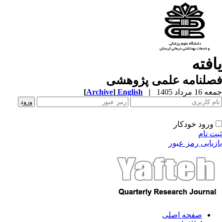
افته
صلنامه علمی پژوهشی
1 مرداد 1405
|
English
]
Archive
[
ورود خودکار
ت نام
زیابی رمز عبور
صفحه اصلی