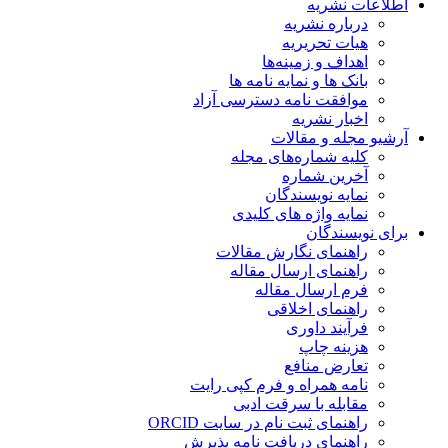
اطلاعات نشریه
درباره نشریه
هیات تحریریه
اهداف و زمینه‌ها
بانک ها و نمایه نامه ها
موافقت نامه دسترسی آزاد
اخبار نشریه
آرشیو مجله و مقالات
کلیه شماره‌های مجله
آخرین شماره
نمایه نویسندگان
نمایه واژه های کلیدی
برای نویسندگان
راهنمای نگارش مقالات
راهنمای ارسال مقاله
فرم ارسال مقاله
راهنمای اخلاقی
فرآیند داوری
هزینه چاپ
تعارض منافع
نامه همراه و فرم کپی رایت
مقابله با سرقت ادبی
راهنمای ثبت نام در سایت ORCID
راهنمای دریافت نامه پذیرش