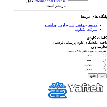
International License
قابل
بازنشر است.
یگاه های مرتبط
کمیسیون نشریات وزارت بهداشت
شرکت یکتاوب
مات کلیدی
فته
, دانشگاه علوم پزشکی لرستان
رسنجی
 شما در مورد عملکرد پایگاه چیست؟
عالی
خوب
متوسط
ضعیف