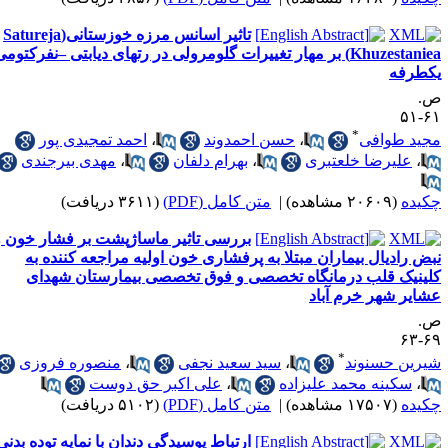
تاثیر اسانس مرزه خوزستانی(Satureja
Khuzestaniea) بر مهار تغییرات گلومرولی در رتهای دیابتی –نفرکتومی
کطرفه
.
۶۱-
*
جید طوافی
،
حسن احمدوند
،
احمد تمجیدی پور
،
علیرضا خلعتبری
،
بهرام دلفان
،
مهدی بیرجندی
کیده
(۲۰۶۰۹ مشاهده)
|
متن کامل (PDF)
(۳۶۱۱ دریافت)
بررسی تاثیر ماساژپشت بر فشار خون و
بض رادیال بیماران مبتلا به پرفشاری خون اولیه مراجعه کننده به
لینیک قلب درمانگاه تخصصی و فوق تخصصی بیمارستان شهدای
شایر شهر خرم آباد
.
۶۹-
*
یرین حسنوند
،
سید سعید نجفی
،
منصوره فروزی
،
سکینه محمد علیزاده
،
علی اکبر حق دوست
کیده
(۱۷۵۰۷ مشاهده)
|
متن کامل (PDF)
(۵۱۰۲ دریافت)
ارتباط پوسیدگی دندان با نمایه توده بدنی