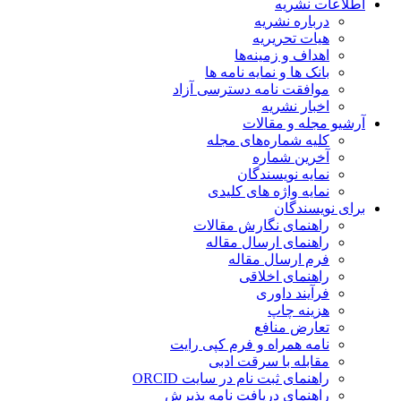
اطلاعات نشریه
درباره نشریه
هیات تحریریه
اهداف و زمینه‌ها
بانک ها و نمایه نامه ها
موافقت نامه دسترسی آزاد
اخبار نشریه
آرشیو مجله و مقالات
کلیه شماره‌های مجله
آخرین شماره
نمایه نویسندگان
نمایه واژه های کلیدی
برای نویسندگان
راهنمای نگارش مقالات
راهنمای ارسال مقاله
فرم ارسال مقاله
راهنمای اخلاقی
فرآیند داوری
هزینه چاپ
تعارض منافع
نامه همراه و فرم کپی رایت
مقابله با سرقت ادبی
راهنمای ثبت نام در سایت ORCID
راهنمای دریافت نامه پذیرش