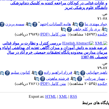
 عادات غذایی در کودکان مراجعه کننده به کلینیک دندانپزشکی
انشگاه علوم پزشکی تبریز
.
۷۸-
*
واد مهتدی نیا
،
هانیه السادات اجتهد
،
سمیه پریزن
،
پری ناز کله جاهی
کیده
(۱۵۷۹۲ مشاهده)
|
متن کامل (PDF)
(۲۹۸۹ دریافت)
بررسی کنترل و نظارت بر مواد غذایی
رضه شده به دانش آموزان و میزان آگاهی تغذیه ای بهداشتی اولیاء و
ربیان مدارس محدوده پایگاه تحقیقات جمعیتی خرم آباد در سال
صیلی 86-1387
.
۸۷-
اهید جهانبانی
،
فرزاد ابراهیم زاده
،
کتایون سلیم
*
مهناز مردانی
،
فرشته ماهوتی
کیده
(۲۰۵۳۵ مشاهده)
|
متن کامل (PDF)
(۲۸۶۱ دریافت)
Export as:
HTML
|
XML
|
RSS
یگاه های مرتبط