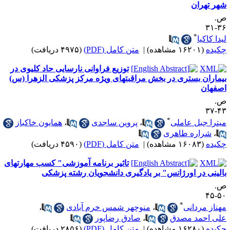
هر تهران
.
۳۶-
*
یدا کاکیا
کیده
(۱۶۲۰۱ مشاهده)
|
متن کامل (PDF)
(۴۹۷۵ دریافت)
توزیع فراوانی نارسایی حاد کلیوی در
یماران بستری در بخش مراقبتهای ویژه مرکز پزشکی الزهرا (س)
صفهان
.
۴۳-
*
یترا جبل عاملی
،
پروین ساجدی
،
همایون خاکباز
،
شراره طاهری
کیده
(۱۶۰۸۳ مشاهده)
|
متن کامل (PDF)
(۴۵۹۰ دریافت)
تاثیر برنامه آموزشی" کسب مهارتهای
الینی در اورژانس" بر یادگیری دانشجویان رشته پزشکی
.
۵۰-
*
هناز مردانی
،
منوچهر شمس خرم آبادی
،
لی احمد مصدق
،
صادق رضاپور
کیده
(۱۶۲۸۰ مشاهده)
|
متن کامل (PDF)
(۲۸۵۶ دریافت)