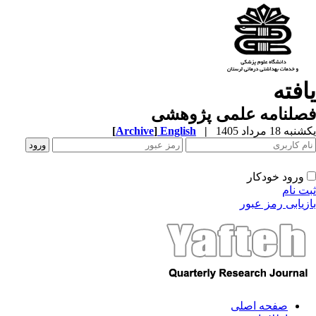
افته
صلنامه علمی پژوهشی
ه 18 مرداد 1405
|
English
]
Archive
[
ورود خودکار
ت نام
زیابی رمز عبور
صفحه اصلی