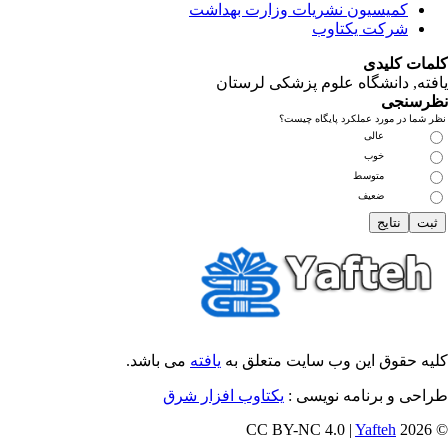
کمیسیون نشریات وزارت بهداشت
شرکت یکتاوب
مات کلیدی
فته
, دانشگاه علوم پزشکی لرستان
رسنجی
 شما در مورد عملکرد پایگاه چیست؟
عالی
خوب
متوسط
ضعیف
یه حقوق این وب سایت متعلق به
یافته
می باشد.
احی و برنامه نویسی :
یکتاوب افزار شرق
Yafteh
© 202