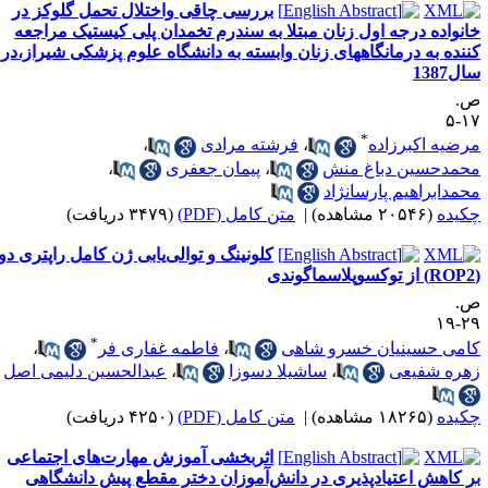
بررسی چاقی واختلال تحمل گلوکز در
انواده درجه اول زنان مبتلا به سندرم تخمدان پلی کیستیک مراجعه
ننده به درمانگاههای زنان وابسته به دانشگاه علوم پزشکی شیراز،در
ل1387
.
۱۷
*
رضیه اکبرزاده
،
فرشته مرادی
،
حمدحسین دباغ منش
،
پیمان جعفری
،
حمدابراهیم پارسانژاد
کیده
(۲۰۵۴۶ مشاهده)
|
متن کامل (PDF)
(۳۴۷۹ دریافت)
کلونینگ و توالی‌یابی ژن کامل راپتری دو
.
۲۹-
*
امی حسینیان خسرو شاهی
،
فاطمه غفاری فر
،
هره شفیعی
،
ساشیلا دسوزا
،
عبدالحسین دلیمی اصل
کیده
(۱۸۲۶۵ مشاهده)
|
متن کامل (PDF)
(۴۲۵۰ دریافت)
اثربخشی آموزش مهارت‌های اجتماعی
ر کاهش اعتیادپذیری در دانش‌آموزان دختر مقطع پیش دانشگاهی