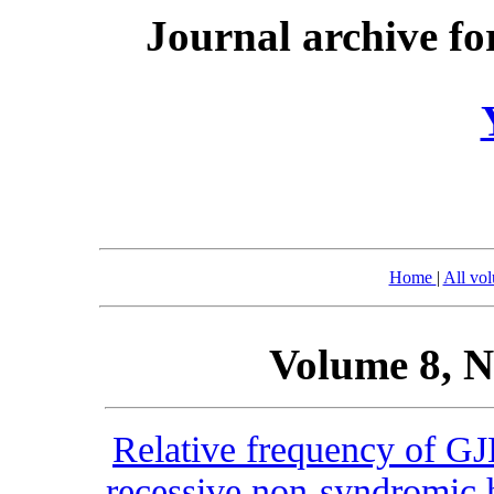
Journal archive fo
Home
|
All vo
Volume 8, N
Relative frequency of GJ
recessive non-syndromic 