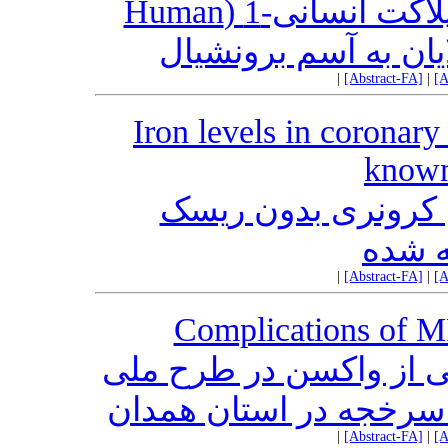
بررسی پلی‌مورفیسم آنتی‌ژن پلاکت انسانی-1 (Human
|
[Abstract-FA]
|
[A
Iron levels in coronary
known 
 کرونری بدون ریسک
ه شده
|
[Abstract-FA]
|
[A
Complications of M
ی از واکسن در طرح ملی
سرخجه در استان همدان
|
[Abstract-FA]
|
[A