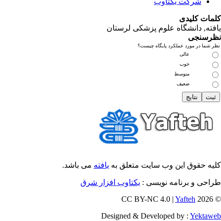
شرکت یکتاوب
مات کلیدی
فته
, دانشگاه علوم پزشکی لرستان
رسنجی
 شما در مورد عملکرد پایگاه چیست؟
عالی
خوب
متوسط
ضعیف
یه حقوق این وب سایت متعلق به
یافته
می باشد.
احی و برنامه نویسی :
یکتاوب افزار شرق
Yafteh
© 202
Designed & Developed by :
Yektaw