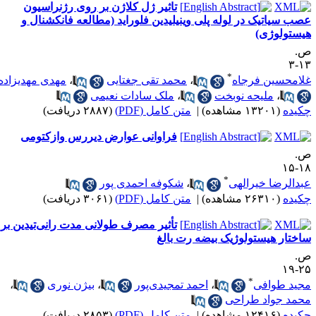
تاثیر ژل کلاژن بر روی رژنراسیون
صب سیاتیک در لوله پلی وینیلیدین فلوراید (مطالعه فانکشنال و
یستولوژی)
.
۱۳
*
لامحسین فرجاه
،
محمد تقی جغتایی
،
مهدی مهدیزاده
،
ملیحه نوبخت
،
ملک سادات نعیمی
کیده
(۱۳۲۰۱ مشاهده)
|
متن کامل (PDF)
(۲۸۸۷ دریافت)
فراوانی عوارض دیررس وازکتومی
.
۱۸-
*
بدالرضا خیرالهی
،
شکوفه احمدی پور
کیده
(۲۶۳۱۰ مشاهده)
|
متن کامل (PDF)
(۳۰۶۱ دریافت)
تأثیر مصرف طولانی مدت رانی‌تیدین بر
اختار هیستولوژیک بیضه رت بالغ
.
۲۵-
*
جید طوافی
،
احمد تمجیدی‌پور
،
بیژن نوری
،
حمد جواد طراحی
کیده
(۱۲۴۱۶ مشاهده)
|
متن کامل (PDF)
(۲۸۵۳ دریافت)