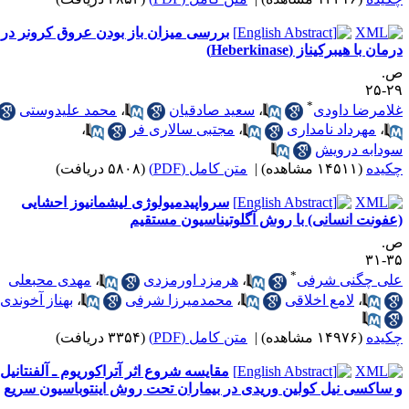
بررسی میزان باز بودن عروق کرونر در
مان با هیبرکیناز (Heberkinase)
.
۲۹-
*
لامرضا داودی
،
سعید صادقیان
،
محمد علیدوستی
،
مهرداد نامداری
،
مجتبی سالاری فر
،
ودابه درویش
کیده
(۱۴۵۱۱ مشاهده)
|
متن کامل (PDF)
(۵۸۰۸ دریافت)
سرواپیدمیولوژی لیشمانیوز احشایی
عفونت انسانی) با روش آگلوتیناسیون مستقیم
.
۳۵-
*
لی چگنی شرفی
،
هرمزد اورمزدی
،
مهدی محبعلی
،
لامع اخلاقی
،
محمدمیرزا شرفی
،
بهناز آخوندی
کیده
(۱۴۹۷۶ مشاهده)
|
متن کامل (PDF)
(۳۳۵۴ دریافت)
مقایسه شروع اثر آتراکوریوم ـ آلفنتانیل
 ساکسی نیل کولین وریدی در بیماران تحت روش اینتوباسیون سریع