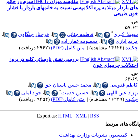
مقایسه میزان HCG سرم در خانم
ای باردار مبتلا به پره اکلامپسی نسبت به خانمهای باردار با فشار
ون طبیعی
.
۶۲-
*
هیلا اکبری
،
فاطمه جنانی
،
فرحناز چنگاوی
،
ریم ایازی
،
معصومه غفارزاده
کیده
(۱۴۶۲۲ مشاهده)
|
متن کامل (PDF)
(۲۹۶۲ دریافت)
بررسی نقش نارسائی کلیه در بروز
ختلالات چربیهای خون
.
۶۹-
اظم قدوسی
،
محمد حسن باستان حق
،
*
هزاد عین اللهی
،
حسین خدمت
،
جواد آملی
کیده
(۱۶۲۴۹ مشاهده)
|
متن کامل (PDF)
(۹۴۵۴ دریافت)
Export as:
HTML
|
XML
|
RSS
یگاه های مرتبط
کمیسیون نشریات وزارت بهداشت