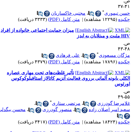
.
۴۱-
*
سن تیموری
،
مجتبی خاکساریان
کیده
(۱۲۲۹۵ مشاهده)
|
متن کامل (PDF)
(۳۳۳۳ دریافت)
میزان حمایت اجتماعی خانواده از افراد
ثبت و مبتلایان به ایدز
.
۴۸-
*
ژگان مسعودی
،
علی فرهادی
کیده
(۱۷۸۹۶ مشاهده)
|
متن کامل (PDF)
(۴۳۷۹ دریافت)
تأثیر غلظت‌های تحت مهاری عصاره
لکلی بابونه آلمانی برروی فعالیت آنزیم کاتالاز استافیلوکوکوس
ورئوس
.
۵۵-
*
لامرضا گودرزی
،
مرتضی ستاری
،
عید امیر اصلان زاده
،
منصور گودرزی
،
محسن بیگدلی
کیده
(۱۸۴۲۴ مشاهده)
|
متن کامل (PDF)
(۳۴۱۷ دریافت)