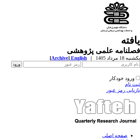
افته
صلنامه علمی پژوهشی
ه 18 مرداد 1405
|
English
]
Archive
[
ورود خودکار
ت نام
زیابی رمز عبور
صفحه اصلی