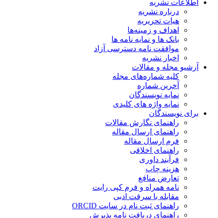
اطلاعات نشریه
درباره نشریه
هیات تحریریه
اهداف و زمینه‌ها
بانک ها و نمایه نامه ها
موافقت نامه دسترسی آزاد
اخبار نشریه
آرشیو مجله و مقالات
کلیه شماره‌های مجله
آخرین شماره
نمایه نویسندگان
نمایه واژه های کلیدی
برای نویسندگان
راهنمای نگارش مقالات
راهنمای ارسال مقاله
فرم ارسال مقاله
راهنمای اخلاقی
فرآیند داوری
هزینه چاپ
تعارض منافع
نامه همراه و فرم کپی رایت
مقابله با سرقت ادبی
راهنمای ثبت نام در سایت ORCID
راهنمای دریافت نامه پذیرش